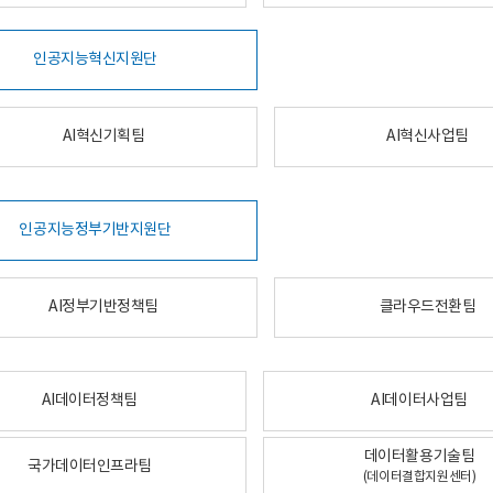
인공지능혁신지원단
AI혁신기획팀
AI혁신사업팀
인공지능정부기반지원단
AI정부기반정책팀
클라우드전환팀
AI데이터정책팀
AI데이터사업팀
데이터활용기술팀
국가데이터인프라팀
(데이터결합지원센터)