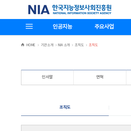
본
전
한국지능정보사회진흥원
문
체
바
메
로
뉴
가
바
전체메뉴보기
기
로
인공지능
주요사업
가
기
>
>
>
>
HOME
기관소개
NIA 소개
조직도
조직도
인사말
연혁
조직도
조직도
조직도