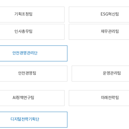
기획조정팀
ESG혁신팀
인사총무팀
재무관리팀
안전경영관리단
안전경영팀
운영관리팀
AI정책연구팀
미래전략팀
디지털전략기획단