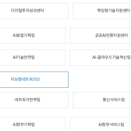
디지털투자성과센터
책임형기술지원센터
AI융합기획팀
공공AI전환지원센터
AI기술전략팀
AI-클라우드기술혁신팀
지능형네트워크단
네트워크전략팀
통신서비스팀
AI정부기획팀
AI정부서비스팀