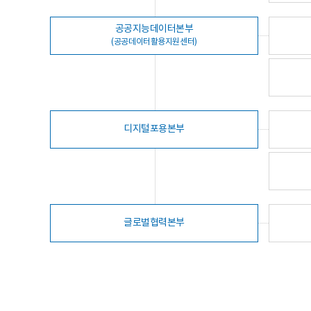
공공지능데이터본부
(공공데이터활용지원센터)
디지털포용본부
글로벌협력본부