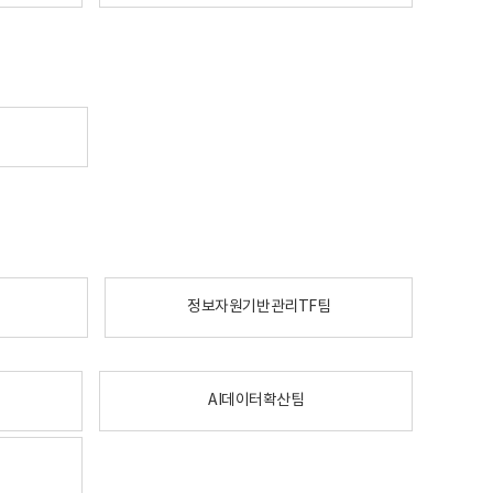
정보자원기반관리TF팀
AI데이터확산팀