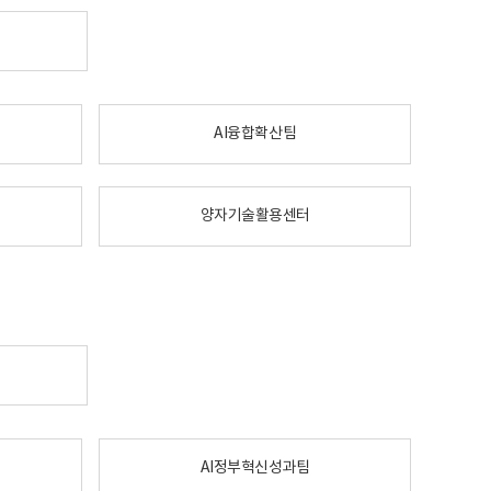
AI융합확산팀
양자기술활용센터
AI정부혁신성과팀