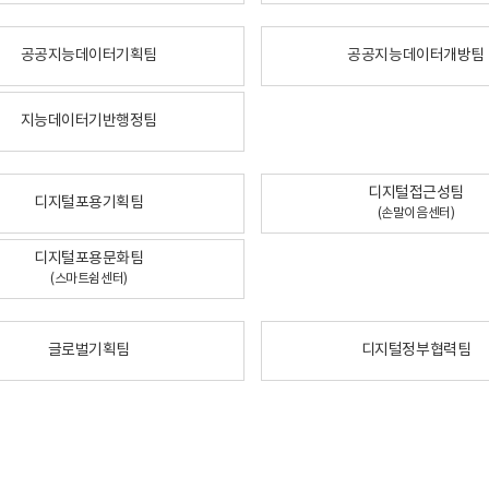
공공지능데이터기획팀
공공지능데이터개방팀
지능데이터기반행정팀
디지털접근성팀
디지털포용기획팀
(손말이음센터)
디지털포용문화팀
(스마트쉼센터)
글로벌기획팀
디지털정부협력팀