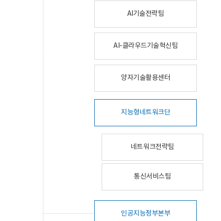
AI기술전략팀
AI-클라우드기술혁신팀
양자기술활용센터
지능형네트워크단
네트워크전략팀
통신서비스팀
인공지능정부본부