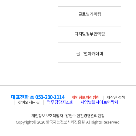
글로벌기획팀
디지털정부협력팀
글로벌아카데미
대표전화 ☏ 053-230-1114
개인정보처리방침
저작권 정책
업무담당자조회
사업별웹사이트연락처
찾아오시는 길
개인정보보호책임자 : 양현수 안전경영관리단장
Copyright © 2020 한국지능정보사회진흥원. All Rights Reserved.