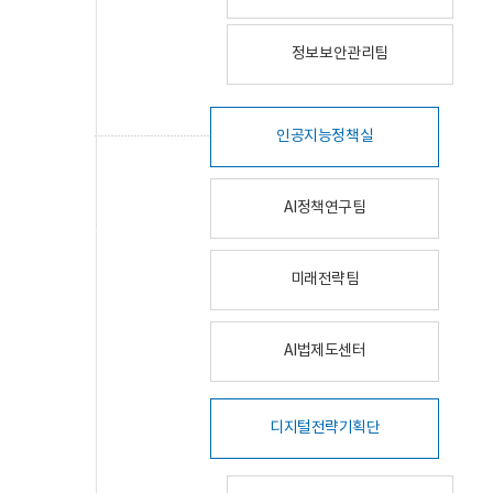
정보보안관리팀
인공지능정책실
AI정책연구팀
미래전략팀
AI법제도센터
디지털전략기획단