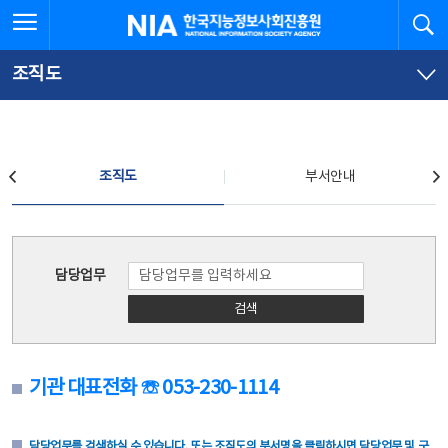
본
전
전체메뉴 열기
검
한국지능정보사회진흥원
문
체
바
메
로
뉴
가
바
조직도
기
로
가
기
조직도
조직도
부서안내
조직도
담당업무
검색
기관 대표전화 ☏ 053-230-1114
담당업무를 검색하실 수 있습니다. 또는 조직도의 부서명을 클릭하시면 담당업무 및 구