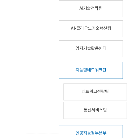
AI기술전략팀
AI-클라우드기술혁신팀
양자기술활용센터
지능형네트워크단
네트워크전략팀
통신서비스팀
인공지능정부본부