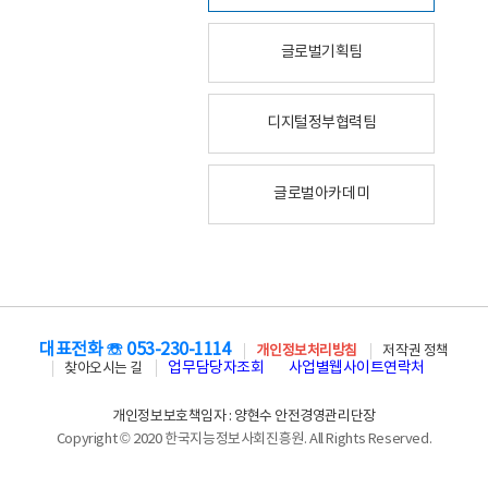
글로벌기획팀
디지털정부협력팀
글로벌아카데미
대표전화 ☏ 053-230-1114
개인정보처리방침
저작권 정책
업무담당자조회
사업별웹사이트연락처
찾아오시는 길
개인정보보호책임자 : 양현수 안전경영관리단장
Copyright © 2020 한국지능정보사회진흥원. All Rights Reserved.