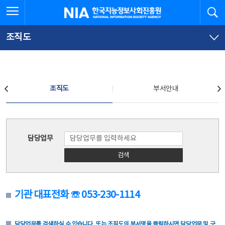
본
전
전체메뉴 열기
검
한국지능정보사회진흥원
문
체
바
메
로
뉴
가
바
조직도
기
로
가
기
조직도
조직도
부서안내
조직도
담당업무
검색
기관 대표전화 ☏ 053-230-1114
담당업무를 검색하실 수 있습니다. 또는 조직도의 부서명을 클릭하시면 담당업무 및 구