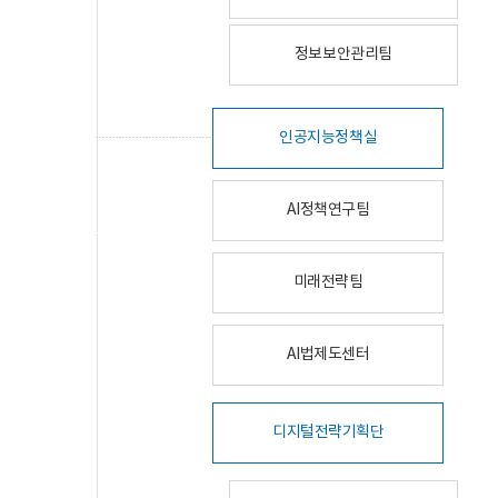
정보보안관리팀
인공지능정책실
AI정책연구팀
미래전략팀
AI법제도센터
디지털전략기획단