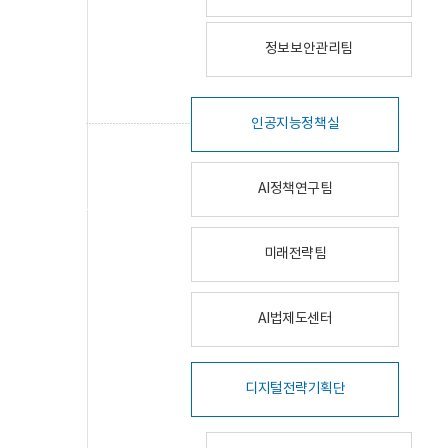
정보보안관리팀
인공지능정책실
AI정책연구팀
미래전략팀
AI법제도센터
디지털전략기획단