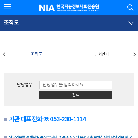
본
전
전체메뉴 열기
검
한국지능정보사회진흥원
문
체
바
메
로
뉴
가
바
조직도
기
로
가
기
조직도
조직도
부서안내
조직도
담당업무
검색
기관 대표전화 ☏ 053-230-1114
담당업무를 검색하실 수 있습니다. 또는 조직도의 부서명을 클릭하시면 담당업무 및 구