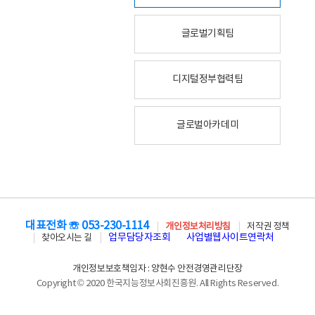
글로벌기획팀
디지털정부협력팀
글로벌아카데미
대표전화 ☏ 053-230-1114
개인정보처리방침
저작권 정책
업무담당자조회
사업별웹사이트연락처
찾아오시는 길
개인정보보호책임자 : 양현수 안전경영관리단장
Copyright © 2020 한국지능정보사회진흥원. All Rights Reserved.