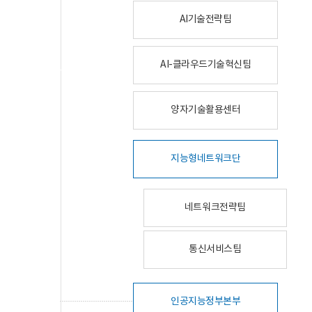
AI기술전략팀
AI-클라우드기술혁신팀
양자기술활용센터
지능형네트워크단
네트워크전략팀
통신서비스팀
인공지능정부본부