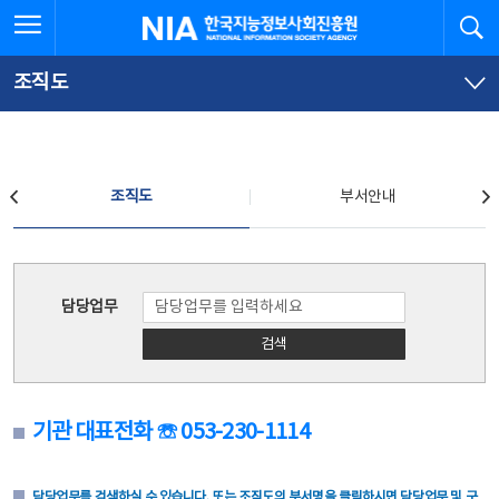
본
전
전체메뉴 열기
검
한국지능정보사회진흥원
문
체
바
메
로
뉴
가
바
조직도
기
로
가
기
조직도
조직도
부서안내
조직도
담당업무
검색
기관 대표전화 ☏ 053-230-1114
담당업무를 검색하실 수 있습니다. 또는 조직도의 부서명을 클릭하시면 담당업무 및 구