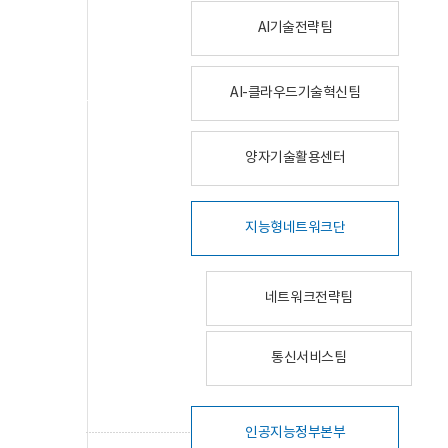
AI기술전략팀
AI-클라우드기술혁신팀
양자기술활용센터
지능형네트워크단
네트워크전략팀
통신서비스팀
인공지능정부본부