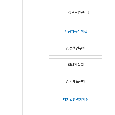
정보보안관리팀
인공지능정책실
AI정책연구팀
미래전략팀
AI법제도센터
디지털전략기획단