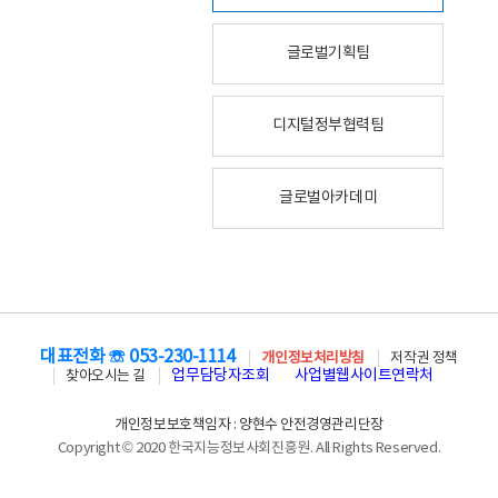
글로벌기획팀
디지털정부협력팀
글로벌아카데미
대표전화 ☏ 053-230-1114
개인정보처리방침
저작권 정책
업무담당자조회
사업별웹사이트연락처
찾아오시는 길
개인정보보호책임자 : 양현수 안전경영관리단장
Copyright © 2020 한국지능정보사회진흥원. All Rights Reserved.