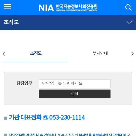
본
전
전체메뉴 열기
검
한국지능정보사회진흥원
문
체
바
메
로
뉴
가
바
조직도
기
로
가
기
조직도
조직도
부서안내
조직도
담당업무
검색
기관 대표전화 ☏ 053-230-1114
담당업무를 검색하실 수 있습니다. 또는 조직도의 부서명을 클릭하시면 담당업무 및 구