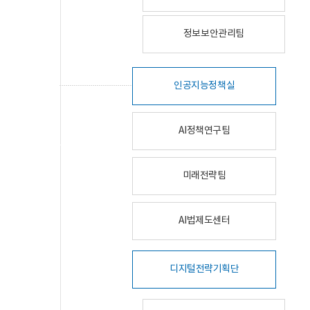
정보보안관리팀
인공지능정책실
AI정책연구팀
미래전략팀
AI법제도센터
디지털전략기획단