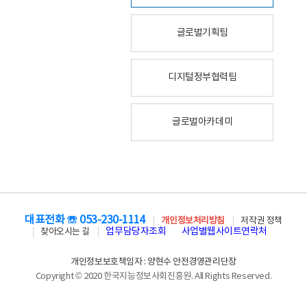
글로벌기획팀
디지털정부협력팀
글로벌아카데미
대표전화 ☏ 053-230-1114
개인정보처리방침
저작권 정책
업무담당자조회
사업별웹사이트연락처
찾아오시는 길
개인정보보호책임자 : 양현수 안전경영관리단장
Copyright © 2020 한국지능정보사회진흥원. All Rights Reserved.