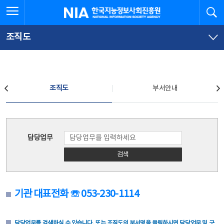
본
전
전체메뉴 열기
검
한국지능정보사회진흥원
문
체
바
메
로
뉴
가
바
조직도
기
로
가
기
조직도
조직도
부서안내
조직도
담당업무
검색
기관 대표전화 ☏ 053-230-1114
담당업무를 검색하실 수 있습니다. 또는 조직도의 부서명을 클릭하시면 담당업무 및 구