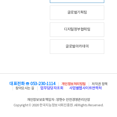
글로벌기획팀
디지털정부협력팀
글로벌아카데미
대표전화 ☏ 053-230-1114
개인정보처리방침
저작권 정책
업무담당자조회
사업별웹사이트연락처
찾아오시는 길
개인정보보호책임자 : 양현수 안전경영관리단장
Copyright © 2020 한국지능정보사회진흥원. All Rights Reserved.