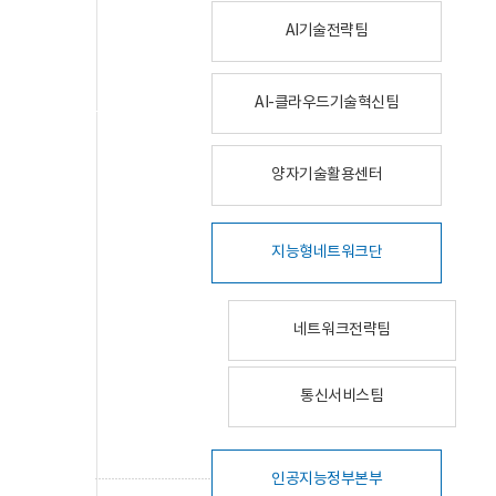
AI기술전략팀
AI-클라우드기술혁신팀
양자기술활용센터
지능형네트워크단
네트워크전략팀
통신서비스팀
인공지능정부본부