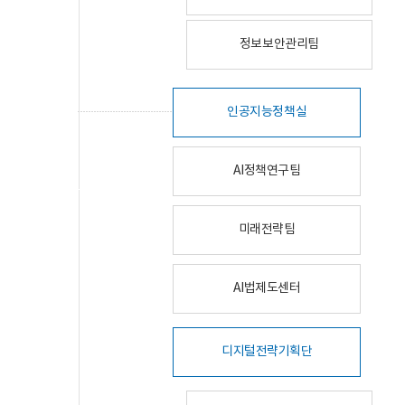
정보보안관리팀
인공지능정책실
AI정책연구팀
미래전략팀
AI법제도센터
디지털전략기획단