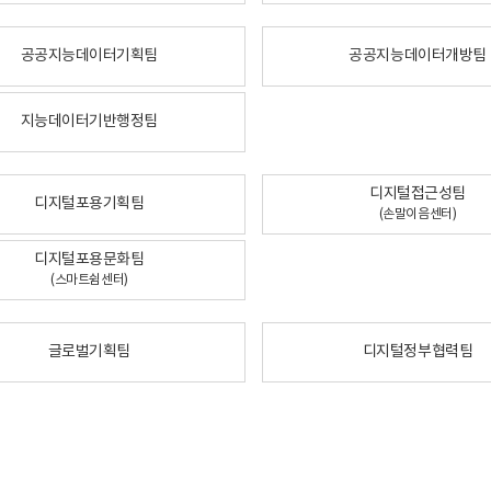
공공지능데이터기획팀
공공지능데이터개방팀
지능데이터기반행정팀
디지털접근성팀
디지털포용기획팀
(손말이음센터)
디지털포용문화팀
(스마트쉼센터)
글로벌기획팀
디지털정부협력팀