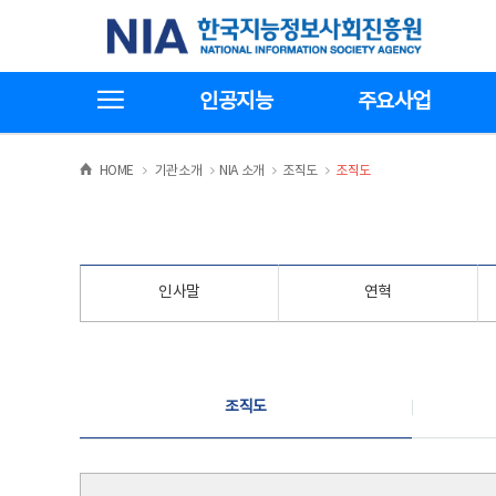
본
전
한국지능정보사회진흥원
문
체
바
메
로
뉴
가
바
전체메뉴보기
기
로
인공지능
주요사업
가
기
>
>
>
>
HOME
기관소개
NIA 소개
조직도
조직도
인사말
연혁
조직도
조직도
조직도