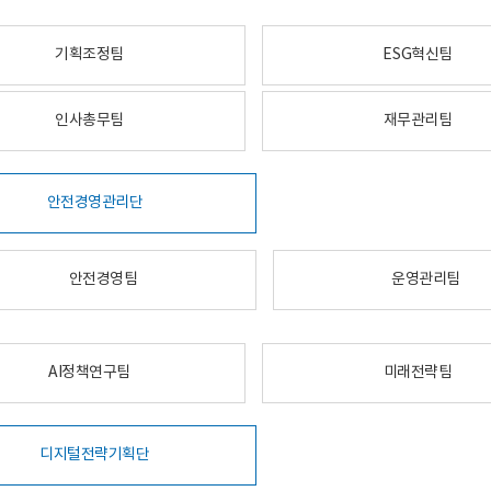
기획조정팀
ESG혁신팀
인사총무팀
재무관리팀
안전경영관리단
안전경영팀
운영관리팀
AI정책연구팀
미래전략팀
디지털전략기획단