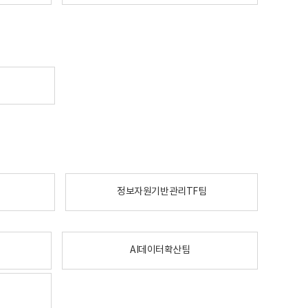
정보자원기반관리TF팀
AI데이터확산팀