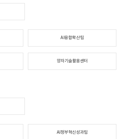
AI융합확산팀
양자기술활용센터
AI정부혁신성과팀