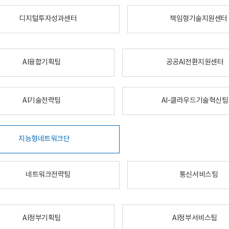
디지털투자성과센터
책임형기술지원센터
AI융합기획팀
공공AI전환지원센터
AI기술전략팀
AI-클라우드기술혁신팀
지능형네트워크단
네트워크전략팀
통신서비스팀
AI정부기획팀
AI정부서비스팀