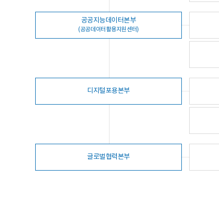
공공지능데이터본부
(공공데이터활용지원센터)
디지털포용본부
글로벌협력본부