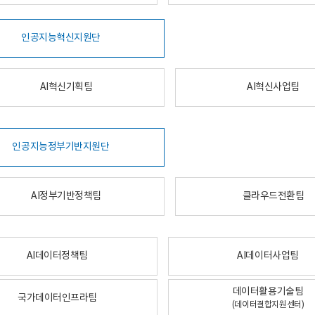
인공지능혁신지원단
AI혁신기획팀
AI혁신사업팀
인공지능정부기반지원단
AI정부기반정책팀
클라우드전환팀
AI데이터정책팀
AI데이터사업팀
데이터활용기술팀
국가데이터인프라팀
(데이터결합지원센터)