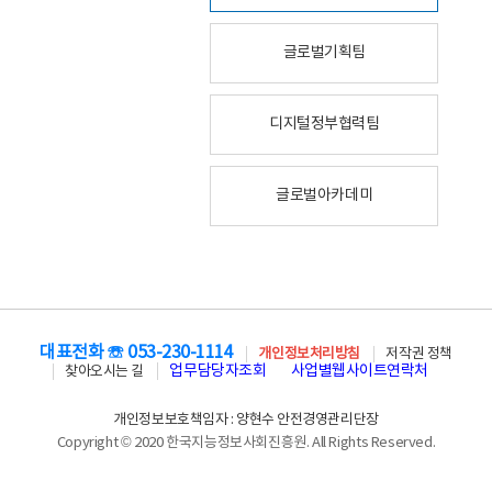
글로벌기획팀
디지털정부협력팀
글로벌아카데미
대표전화 ☏ 053-230-1114
개인정보처리방침
저작권 정책
업무담당자조회
사업별웹사이트연락처
찾아오시는 길
개인정보보호책임자 : 양현수 안전경영관리단장
Copyright © 2020 한국지능정보사회진흥원. All Rights Reserved.