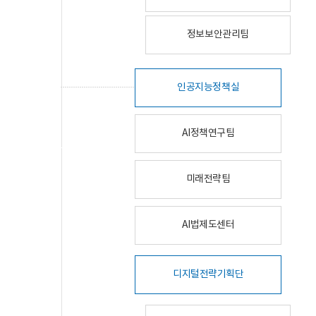
정보보안관리팀
인공지능정책실
AI정책연구팀
미래전략팀
AI법제도센터
디지털전략기획단