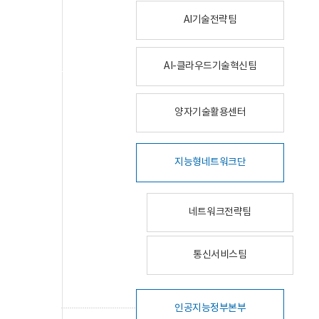
AI기술전략팀
AI-클라우드기술혁신팀
양자기술활용센터
지능형네트워크단
네트워크전략팀
통신서비스팀
인공지능정부본부