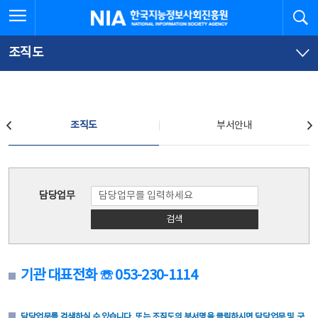
본
전
전체메뉴 열기
검
한국지능정보사회진흥원
문
체
바
메
로
뉴
가
바
조직도
기
로
가
기
조직도
조직도
부서안내
조직도
담당업무
검색
기관 대표전화 ☏ 053-230-1114
담당업무를 검색하실 수 있습니다. 또는 조직도의 부서명을 클릭하시면 담당업무 및 구