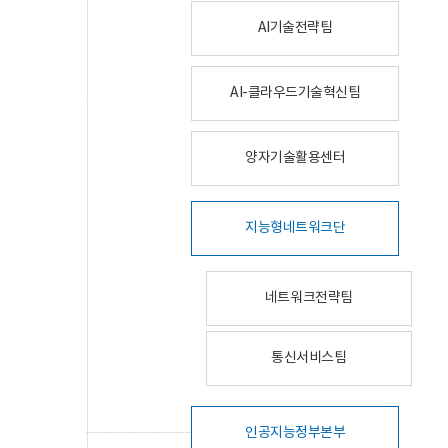
AI기술전략팀
AI-클라우드기술혁신팀
양자기술활용센터
지능형네트워크단
네트워크전략팀
통신서비스팀
인공지능정부본부