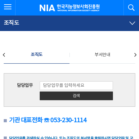
본
전
전체메뉴 열기
검
한국지능정보사회진흥원
문
체
바
메
로
뉴
가
바
조직도
기
로
가
기
조직도
조직도
부서안내
조직도
담당업무
검색
기관 대표전화 ☏ 053-230-1114
담당업무를 검색하실 수 있습니다. 또는 조직도의 부서명을 클릭하시면 담당업무 및 구