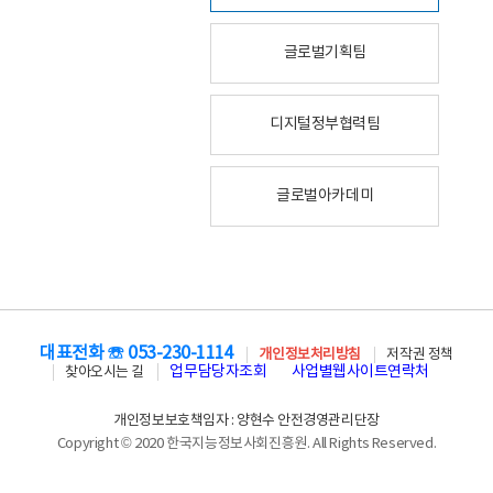
글로벌기획팀
디지털정부협력팀
글로벌아카데미
대표전화 ☏ 053-230-1114
개인정보처리방침
저작권 정책
업무담당자조회
사업별웹사이트연락처
찾아오시는 길
개인정보보호책임자 : 양현수 안전경영관리단장
Copyright © 2020 한국지능정보사회진흥원. All Rights Reserved.