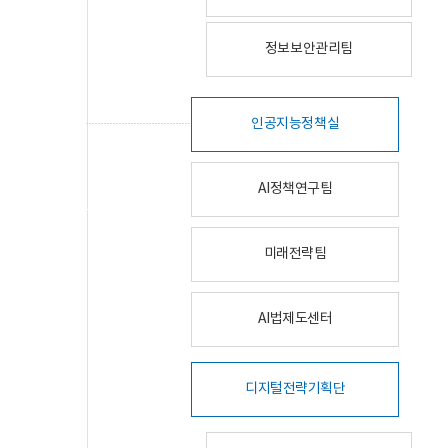
정보보안관리팀
인공지능정책실
AI정책연구팀
미래전략팀
AI법제도센터
디지털전략기획단