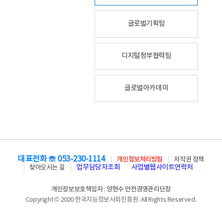
글로벌기획팀
디지털정부협력팀
글로벌아카데미
대표전화 ☏ 053-230-1114
개인정보처리방침
저작권 정책
업무담당자조회
사업별웹사이트연락처
찾아오시는 길
개인정보보호책임자 : 양현수 안전경영관리단장
Copyright © 2020 한국지능정보사회진흥원. All Rights Reserved.