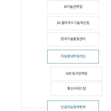
AI기술전략팀
AI-클라우드기술혁신팀
양자기술활용센터
지능형네트워크단
네트워크전략팀
통신서비스팀
인공지능정부본부