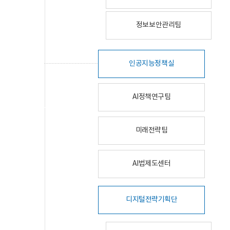
정보보안관리팀
인공지능정책실
AI정책연구팀
미래전략팀
AI법제도센터
디지털전략기획단