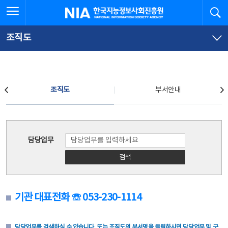
본
전
전체메뉴 열기
검
한국지능정보사회진흥원
문
체
바
메
로
뉴
가
바
조직도
기
로
가
기
조직도
조직도
부서안내
조직도
담당업무
검색
기관 대표전화 ☏ 053-230-1114
담당업무를 검색하실 수 있습니다. 또는 조직도의 부서명을 클릭하시면 담당업무 및 구