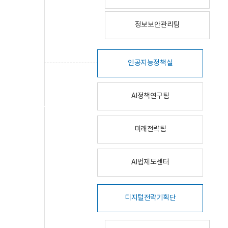
정보보안관리팀
인공지능정책실
AI정책연구팀
미래전략팀
AI법제도센터
디지털전략기획단