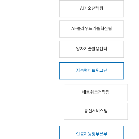
AI기술전략팀
AI-클라우드기술혁신팀
양자기술활용센터
지능형네트워크단
네트워크전략팀
통신서비스팀
인공지능정부본부