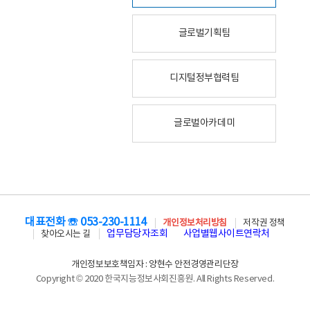
글로벌기획팀
디지털정부협력팀
글로벌아카데미
대표전화 ☏ 053-230-1114
개인정보처리방침
저작권 정책
업무담당자조회
사업별웹사이트연락처
찾아오시는 길
개인정보보호책임자 : 양현수 안전경영관리단장
Copyright © 2020 한국지능정보사회진흥원. All Rights Reserved.