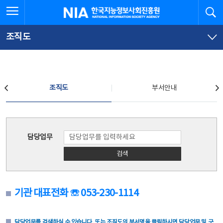
본
전
전체메뉴 열기
검
한국지능정보사회진흥원
문
체
바
메
로
뉴
가
바
조직도
기
로
가
기
조직도
조직도
부서안내
조직도
담당업무
검색
기관 대표전화 ☏ 053-230-1114
담당업무를 검색하실 수 있습니다. 또는 조직도의 부서명을 클릭하시면 담당업무 및 구