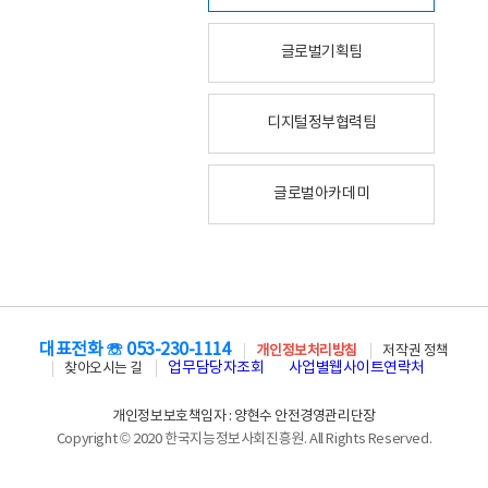
글로벌기획팀
디지털정부협력팀
글로벌아카데미
대표전화 ☏ 053-230-1114
개인정보처리방침
저작권 정책
업무담당자조회
사업별웹사이트연락처
찾아오시는 길
개인정보보호책임자 : 양현수 안전경영관리단장
Copyright © 2020 한국지능정보사회진흥원. All Rights Reserved.