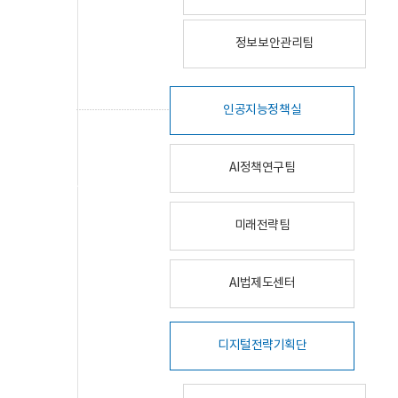
정보보안관리팀
인공지능정책실
AI정책연구팀
미래전략팀
AI법제도센터
디지털전략기획단