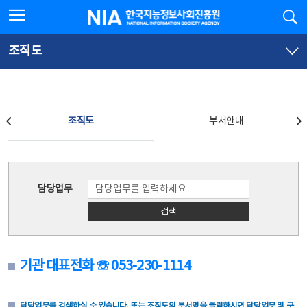
본
전
전체메뉴 열기
검
한국지능정보사회진흥원
문
체
바
메
로
뉴
가
바
조직도
기
로
가
기
조직도
조직도
부서안내
조직도
담당업무
검색
기관 대표전화 ☏ 053-230-1114
담당업무를 검색하실 수 있습니다. 또는 조직도의 부서명을 클릭하시면 담당업무 및 구