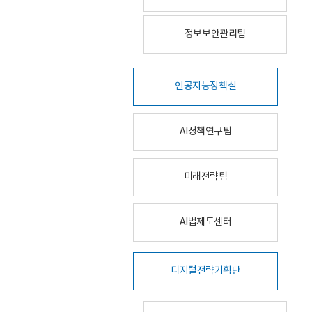
정보보안관리팀
인공지능정책실
AI정책연구팀
미래전략팀
AI법제도센터
디지털전략기획단