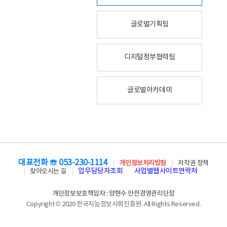
글로벌기획팀
디지털정부협력팀
글로벌아카데미
대표전화 ☏ 053-230-1114
개인정보처리방침
저작권 정책
업무담당자조회
사업별웹사이트연락처
찾아오시는 길
개인정보보호책임자 : 양현수 안전경영관리단장
Copyright © 2020 한국지능정보사회진흥원. All Rights Reserved.