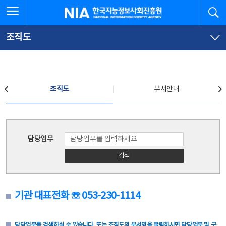
본
전
전체메뉴 열기
검
한국지능정보사회진흥원
문
체
바
메
로
뉴
가
바
조직도
기
로
가
기
조직도
조직도
부서안내
조직도
담당업무
검색
기관 대표전화 ☏ 053-230-1114
담당업무를 검색하실 수 있습니다. 또는 조직도의 부서명을 클릭하시면 담당업무 및 구