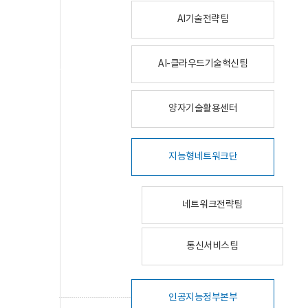
AI기술전략팀
AI-클라우드기술혁신팀
양자기술활용센터
지능형네트워크단
네트워크전략팀
통신서비스팀
인공지능정부본부