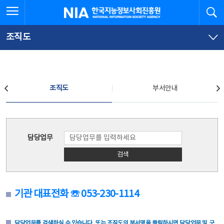
본
전
전체메뉴 열기
검
한국지능정보사회진흥원
문
체
바
메
로
뉴
가
바
조직도
기
로
가
기
조직도
조직도
부서안내
조직도
담당업무
검색
기관 대표전화 ☏ 053-230-1114
담당업무를 검색하실 수 있습니다. 또는 조직도의 부서명을 클릭하시면 담당업무 및 구