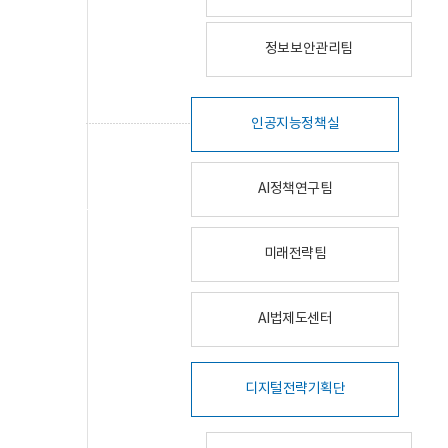
정보보안관리팀
인공지능정책실
AI정책연구팀
미래전략팀
AI법제도센터
디지털전략기획단