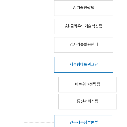
AI기술전략팀
AI-클라우드기술혁신팀
양자기술활용센터
지능형네트워크단
네트워크전략팀
통신서비스팀
인공지능정부본부