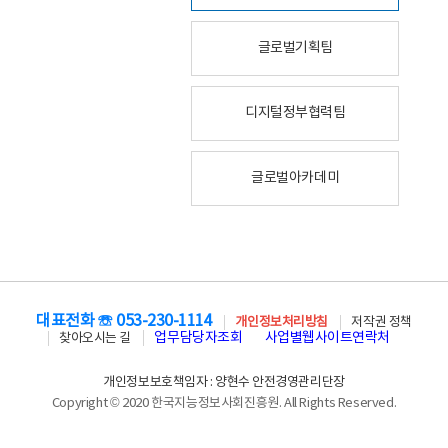
글로벌기획팀
디지털정부협력팀
글로벌아카데미
대표전화 ☏ 053-230-1114
개인정보처리방침
저작권 정책
업무담당자조회
사업별웹사이트연락처
찾아오시는 길
개인정보보호책임자 : 양현수 안전경영관리단장
Copyright © 2020 한국지능정보사회진흥원. All Rights Reserved.