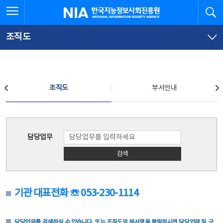
본
전
전체메뉴 열기
검
한국지능정보사회진흥원
문
체
바
메
로
뉴
가
바
조직도
기
로
가
기
조직도
조직도
부서안내
조직도
담당업무
검색
기관 대표전화 ☏ 053-230-1114
담당업무를 검색하실 수 있습니다. 또는 조직도의 부서명을 클릭하시면 담당업무 및 구