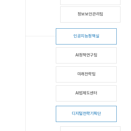
정보보안관리팀
인공지능정책실
AI정책연구팀
미래전략팀
AI법제도센터
디지털전략기획단