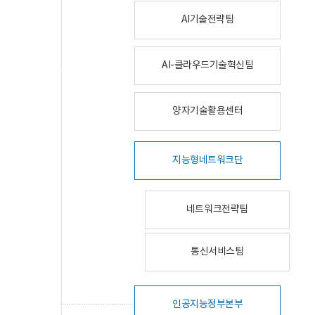
AI기술전략팀
AI-클라우드기술혁신팀
양자기술활용센터
지능형네트워크단
네트워크전략팀
통신서비스팀
인공지능정부본부