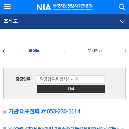
본
전
전체메뉴 열기
검
한국지능정보사회진흥원
문
체
바
메
로
뉴
가
바
조직도
기
로
가
기
조직도
조직도
부서안내
조직도
담당업무
검색
기관 대표전화 ☏ 053-230-1114
담당업무를 검색하실 수 있습니다. 또는 조직도의 부서명을 클릭하시면 담당업무 및 구