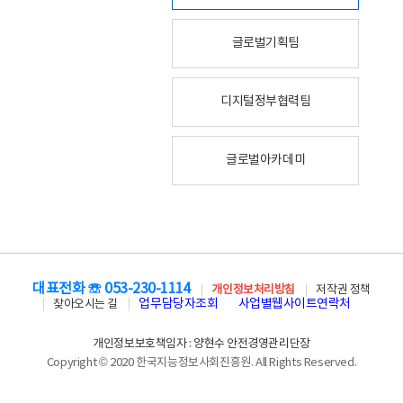
글로벌기획팀
디지털정부협력팀
글로벌아카데미
대표전화 ☏ 053-230-1114
개인정보처리방침
저작권 정책
업무담당자조회
사업별웹사이트연락처
찾아오시는 길
개인정보보호책임자 : 양현수 안전경영관리단장
Copyright © 2020 한국지능정보사회진흥원. All Rights Reserved.