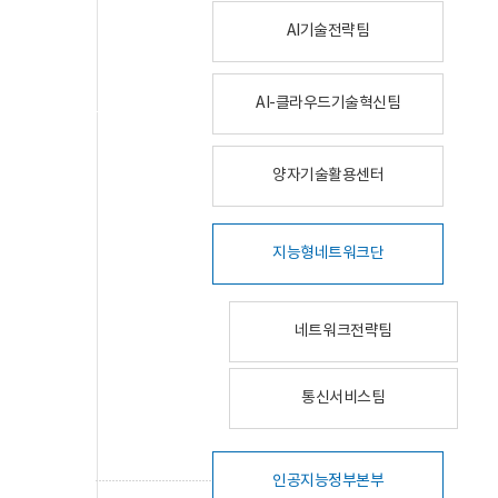
AI기술전략팀
AI-클라우드기술혁신팀
양자기술활용센터
지능형네트워크단
네트워크전략팀
통신서비스팀
인공지능정부본부