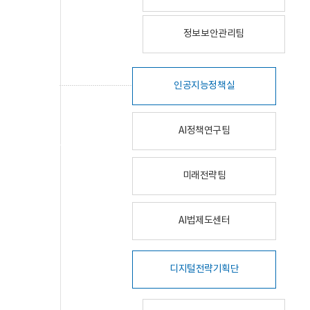
정보보안관리팀
인공지능정책실
AI정책연구팀
미래전략팀
AI법제도센터
디지털전략기획단