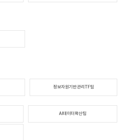
정보자원기반관리TF팀
AI데이터확산팀