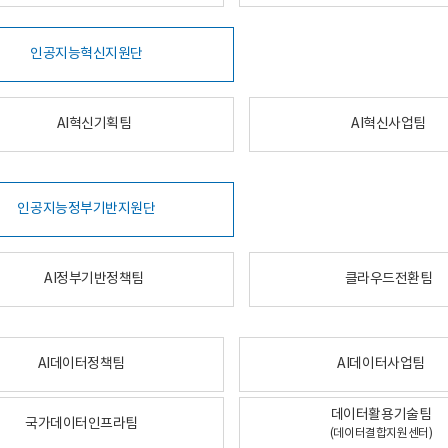
인공지능혁신지원단
AI혁신기획팀
AI혁신사업팀
인공지능정부기반지원단
AI정부기반정책팀
클라우드전환팀
AI데이터정책팀
AI데이터사업팀
데이터활용기술팀
국가데이터인프라팀
(데이터결합지원센터)