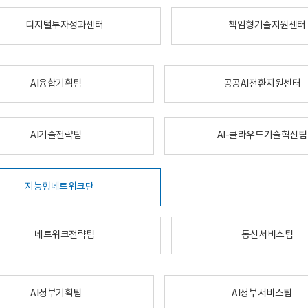
디지털투자성과센터
책임형기술지원센터
AI융합기획팀
공공AI전환지원센터
AI기술전략팀
AI-클라우드기술혁신팀
지능형네트워크단
네트워크전략팀
통신서비스팀
AI정부기획팀
AI정부서비스팀