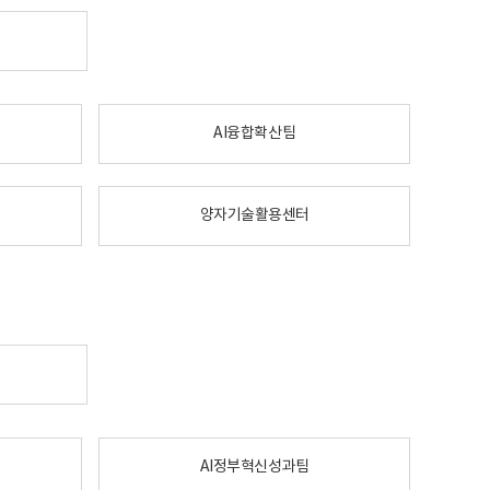
AI융합확산팀
양자기술활용센터
AI정부혁신성과팀