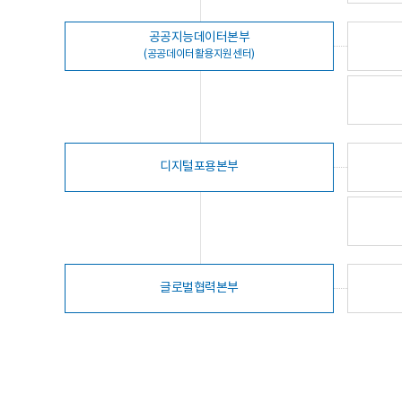
공공지능데이터본부
(공공데이터활용지원센터)
디지털포용본부
글로벌협력본부