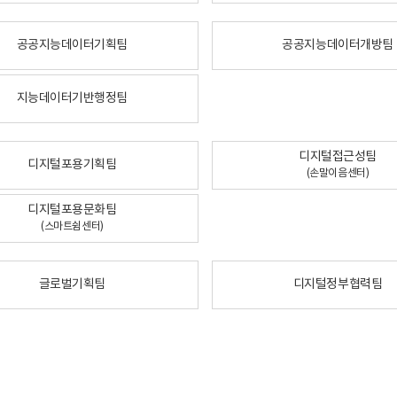
공공지능데이터기획팀
공공지능데이터개방팀
지능데이터기반행정팀
디지털접근성팀
디지털포용기획팀
(손말이음센터)
디지털포용문화팀
(스마트쉼센터)
글로벌기획팀
디지털정부협력팀