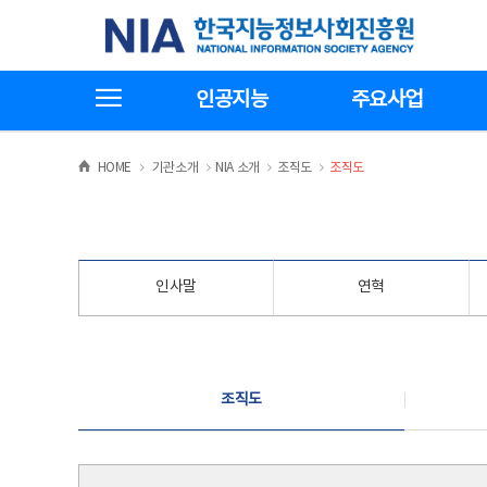
본
전
한국지능정보사회진흥원
문
체
바
메
로
뉴
가
바
전체메뉴보기
기
로
인공지능
주요사업
가
기
>
>
>
>
HOME
기관소개
NIA 소개
조직도
조직도
인사말
연혁
조직도
조직도
조직도