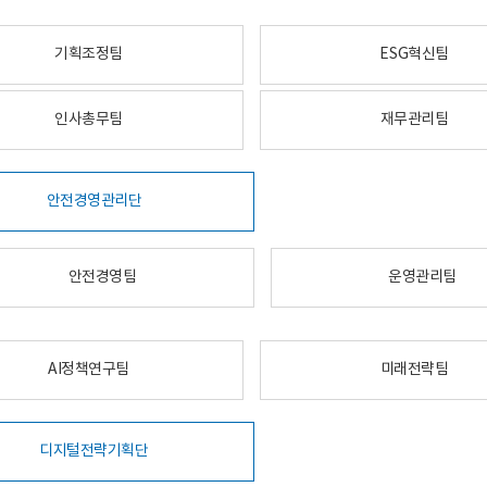
기획조정팀
ESG혁신팀
인사총무팀
재무관리팀
안전경영관리단
안전경영팀
운영관리팀
AI정책연구팀
미래전략팀
디지털전략기획단