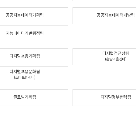
공공지능데이터기획팀
공공지능데이터개방팀
지능데이터기반행정팀
디지털접근성팀
디지털포용기획팀
(손말이음센터)
디지털포용문화팀
(스마트쉼센터)
글로벌기획팀
디지털정부협력팀