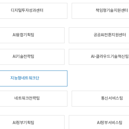
디지털투자성과센터
책임형기술지원센터
AI융합기획팀
공공AI전환지원센터
AI기술전략팀
AI-클라우드기술혁신팀
지능형네트워크단
네트워크전략팀
통신서비스팀
AI정부기획팀
AI정부서비스팀