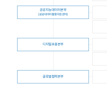
공공지능데이터본부
(공공데이터활용지원센터)
디지털포용본부
글로벌협력본부