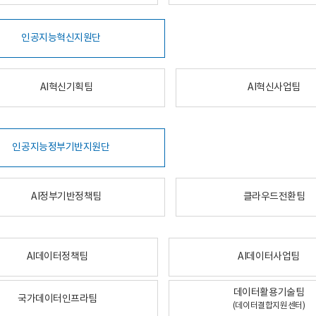
인공지능혁신지원단
AI혁신기획팀
AI혁신사업팀
인공지능정부기반지원단
AI정부기반정책팀
클라우드전환팀
AI데이터정책팀
AI데이터사업팀
데이터활용기술팀
국가데이터인프라팀
(데이터결합지원센터)