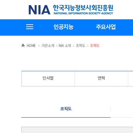
본
전
한국지능정보사회진흥원
문
체
바
메
로
뉴
가
바
전체메뉴보기
기
로
인공지능
주요사업
가
기
>
>
>
>
HOME
기관소개
NIA 소개
조직도
조직도
인사말
연혁
조직도
조직도
조직도