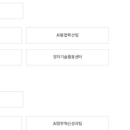
AI융합확산팀
양자기술활용센터
AI정부혁신성과팀