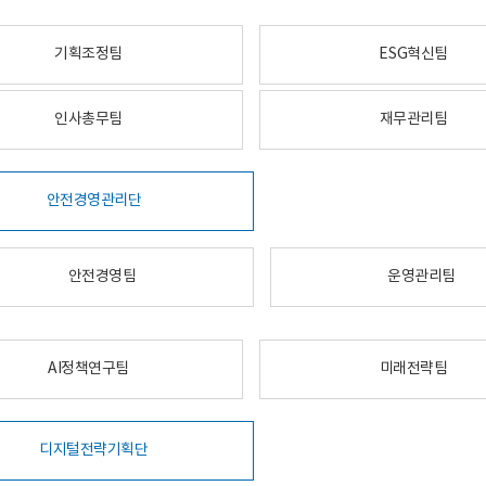
기획조정팀
ESG혁신팀
인사총무팀
재무관리팀
안전경영관리단
안전경영팀
운영관리팀
AI정책연구팀
미래전략팀
디지털전략기획단