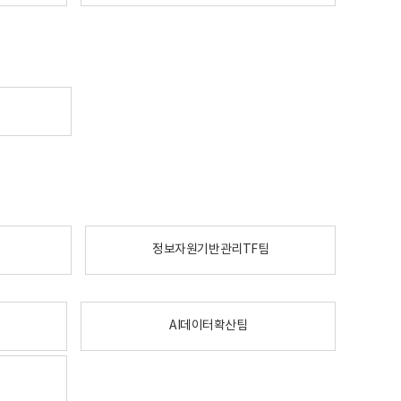
정보자원기반관리TF팀
AI데이터확산팀