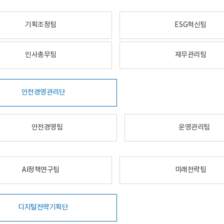
기획조정팀
ESG혁신팀
인사총무팀
재무관리팀
안전경영관리단
안전경영팀
운영관리팀
AI정책연구팀
미래전략팀
디지털전략기획단