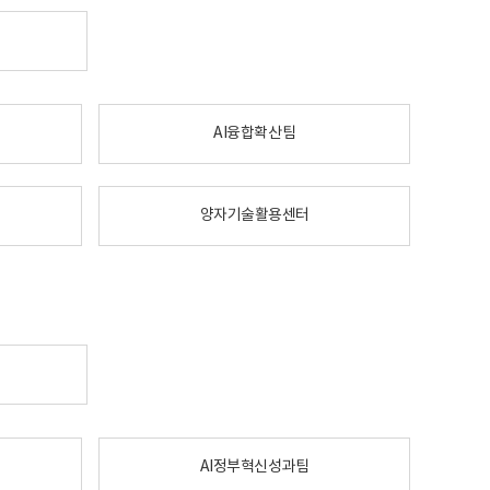
AI융합확산팀
양자기술활용센터
AI정부혁신성과팀