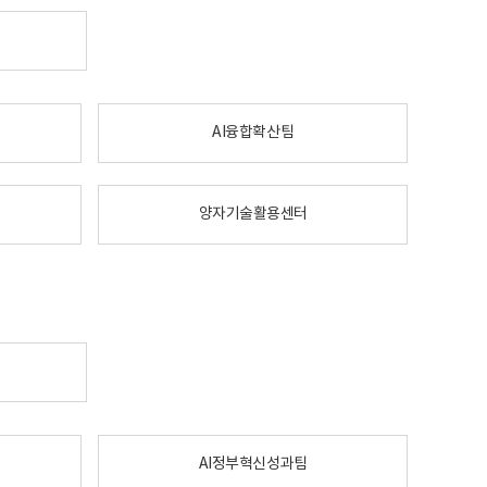
AI융합확산팀
양자기술활용센터
AI정부혁신성과팀