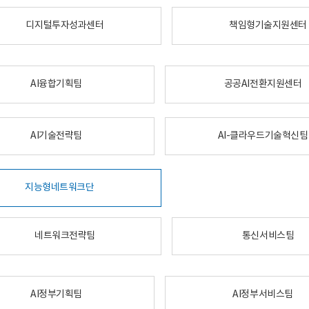
디지털투자성과센터
책임형기술지원센터
AI융합기획팀
공공AI전환지원센터
AI기술전략팀
AI-클라우드기술혁신팀
지능형네트워크단
네트워크전략팀
통신서비스팀
AI정부기획팀
AI정부서비스팀