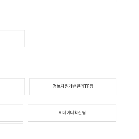
정보자원기반관리TF팀
AI데이터확산팀