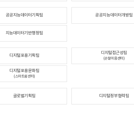
공공지능데이터기획팀
공공지능데이터개방팀
지능데이터기반행정팀
디지털접근성팀
디지털포용기획팀
(손말이음센터)
디지털포용문화팀
(스마트쉼센터)
글로벌기획팀
디지털정부협력팀