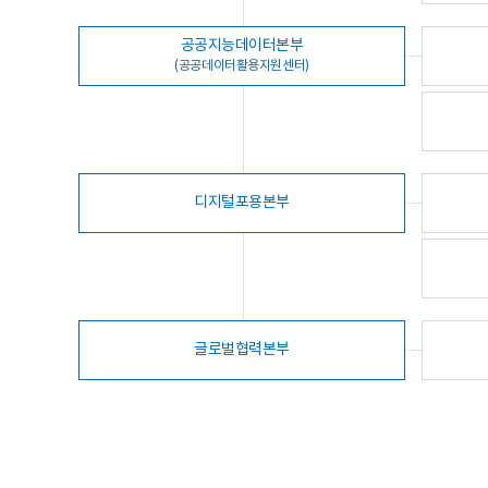
공공지능데이터본부
(공공데이터활용지원센터)
디지털포용본부
글로벌협력본부