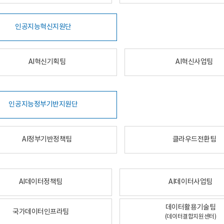
인공지능혁신지원단
AI혁신기획팀
AI혁신사업팀
인공지능정부기반지원단
AI정부기반정책팀
클라우드전환팀
AI데이터정책팀
AI데이터사업팀
데이터활용기술팀
국가데이터인프라팀
(데이터결합지원센터)