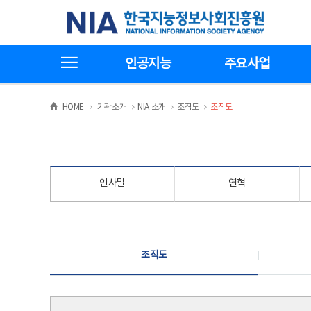
본
전
한국지능정보사회진흥원
문
체
바
메
로
뉴
가
바
전체메뉴보기
기
로
인공지능
주요사업
가
기
>
>
>
>
HOME
기관소개
NIA 소개
조직도
조직도
인사말
연혁
조직도
조직도
조직도