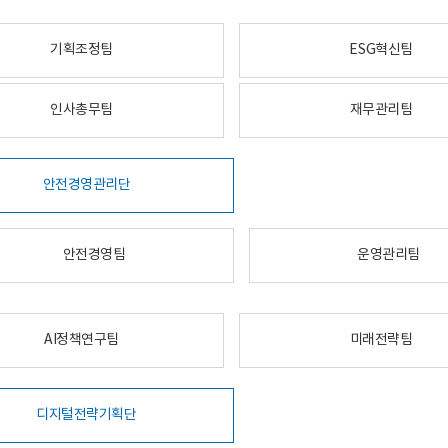
기획조정팀
ESG혁신팀
인사총무팀
재무관리팀
안전경영관리단
안전경영팀
운영관리팀
AI정책연구팀
미래전략팀
디지털전략기획단