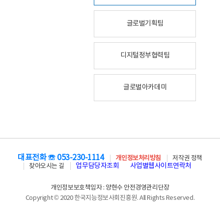
글로벌기획팀
디지털정부협력팀
글로벌아카데미
대표전화 ☏ 053-230-1114
개인정보처리방침
저작권 정책
업무담당자조회
사업별웹사이트연락처
찾아오시는 길
개인정보보호책임자 : 양현수 안전경영관리단장
Copyright © 2020 한국지능정보사회진흥원. All Rights Reserved.