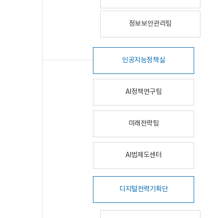
정보보안관리팀
인공지능정책실
AI정책연구팀
미래전략팀
AI법제도센터
디지털전략기획단