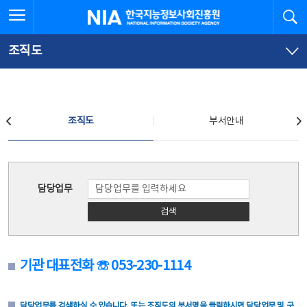
본
전
전체메뉴 열기
검
한국지능정보사회진흥원
문
체
바
메
로
뉴
가
바
조직도
기
로
가
기
조직도
조직도
부서안내
조직도
담당업무
검색
기관 대표전화 ☏ 053-230-1114
담당업무를 검색하실 수 있습니다. 또는 조직도의 부서명을 클릭하시면 담당업무 및 구