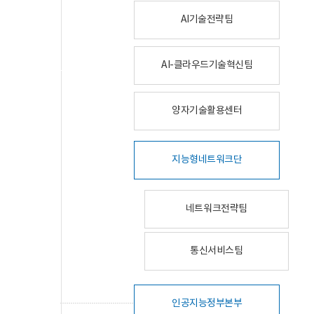
AI기술전략팀
AI-클라우드기술혁신팀
양자기술활용센터
지능형네트워크단
네트워크전략팀
통신서비스팀
인공지능정부본부