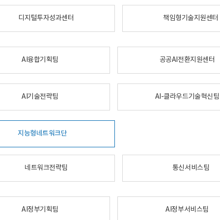
디지털투자성과센터
책임형기술지원센터
AI융합기획팀
공공AI전환지원센터
AI기술전략팀
AI-클라우드기술혁신팀
지능형네트워크단
네트워크전략팀
통신서비스팀
AI정부기획팀
AI정부서비스팀