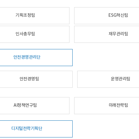
기획조정팀
ESG혁신팀
인사총무팀
재무관리팀
안전경영관리단
안전경영팀
운영관리팀
AI정책연구팀
미래전략팀
디지털전략기획단