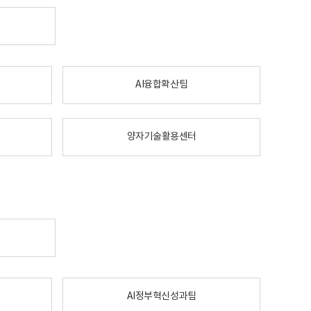
AI융합확산팀
양자기술활용센터
AI정부혁신성과팀