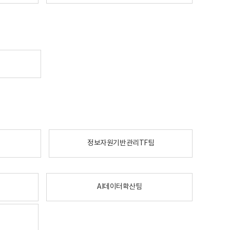
정보자원기반관리TF팀
AI데이터확산팀