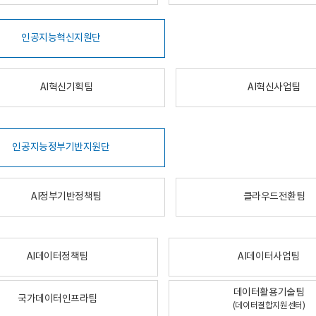
인공지능혁신지원단
AI혁신기획팀
AI혁신사업팀
인공지능정부기반지원단
AI정부기반정책팀
클라우드전환팀
AI데이터정책팀
AI데이터사업팀
데이터활용기술팀
국가데이터인프라팀
(데이터결합지원센터)