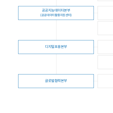
공공지능데이터본부
(공공데이터활용지원센터)
디지털포용본부
글로벌협력본부