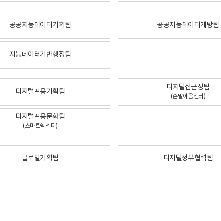
공공지능데이터기획팀
공공지능데이터개방팀
지능데이터기반행정팀
디지털접근성팀
디지털포용기획팀
(손말이음센터)
디지털포용문화팀
(스마트쉼센터)
글로벌기획팀
디지털정부협력팀