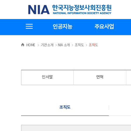
본
전
한국지능정보사회진흥원
문
체
바
메
로
뉴
가
바
전체메뉴보기
기
로
인공지능
주요사업
가
기
>
>
>
>
HOME
기관소개
NIA 소개
조직도
조직도
인사말
연혁
조직도
조직도
조직도