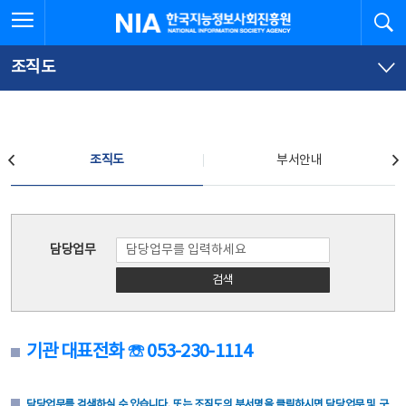
본
전
전체메뉴 열기
검
한국지능정보사회진흥원
문
체
바
메
로
뉴
가
바
조직도
기
로
가
기
조직도
조직도
부서안내
조직도
담당업무
검색
기관 대표전화 ☏ 053-230-1114
담당업무를 검색하실 수 있습니다. 또는 조직도의 부서명을 클릭하시면 담당업무 및 구