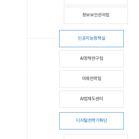
정보보안관리팀
인공지능정책실
AI정책연구팀
미래전략팀
AI법제도센터
디지털전략기획단