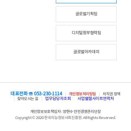
글로벌기획팀
디지털정부협력팀
글로벌아카데미
대표전화 ☏ 053-230-1114
개인정보처리방침
저작권 정책
업무담당자조회
사업별웹사이트연락처
찾아오시는 길
개인정보보호책임자 : 양현수 안전경영관리단장
Copyright © 2020 한국지능정보사회진흥원. All Rights Reserved.