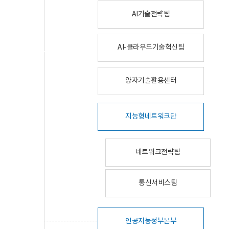
AI기술전략팀
AI-클라우드기술혁신팀
양자기술활용센터
지능형네트워크단
네트워크전략팀
통신서비스팀
인공지능정부본부