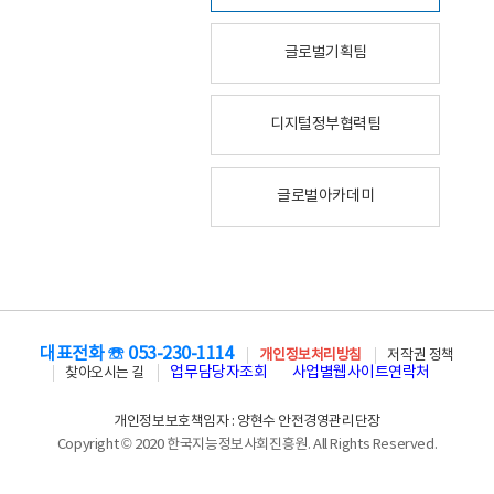
글로벌기획팀
디지털정부협력팀
글로벌아카데미
대표전화 ☏ 053-230-1114
개인정보처리방침
저작권 정책
업무담당자조회
사업별웹사이트연락처
찾아오시는 길
개인정보보호책임자 : 양현수 안전경영관리단장
Copyright © 2020 한국지능정보사회진흥원. All Rights Reserved.