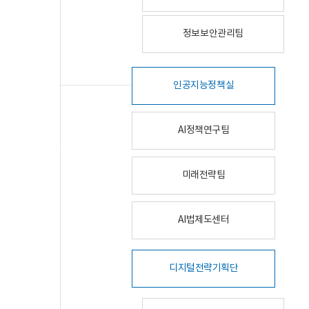
정보보안관리팀
인공지능정책실
AI정책연구팀
미래전략팀
AI법제도센터
디지털전략기획단