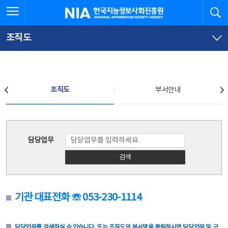
본
전
전체메뉴 열기
검
한국지능정보사회진흥원
문
체
바
메
로
뉴
가
바
조직도
기
로
가
기
조직도
조직도
부서안내
조직도
담당업무
검색
기관 대표전화 ☏ 053-230-1114
담당업무를 검색하실 수 있습니다. 또는 조직도의 부서명을 클릭하시면 담당업무 및 구