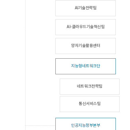
AI기술전략팀
AI-클라우드기술혁신팀
양자기술활용센터
지능형네트워크단
네트워크전략팀
통신서비스팀
인공지능정부본부