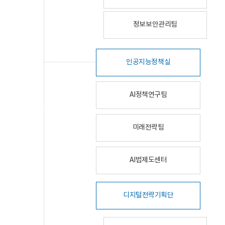
정보보안관리팀
인공지능정책실
AI정책연구팀
미래전략팀
AI법제도센터
디지털전략기획단