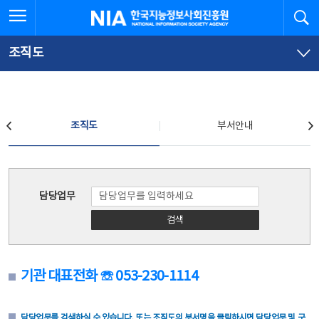
본
전
전체메뉴 열기
검
한국지능정보사회진흥원
문
체
바
메
로
뉴
가
바
조직도
기
로
가
기
조직도
조직도
부서안내
조직도
담당업무
검색
기관 대표전화 ☏ 053-230-1114
담당업무를 검색하실 수 있습니다. 또는 조직도의 부서명을 클릭하시면 담당업무 및 구