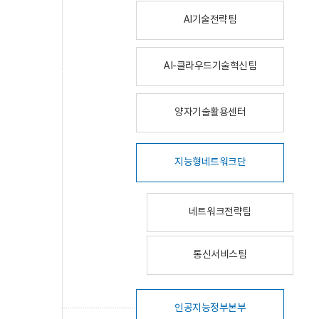
AI기술전략팀
AI-클라우드기술혁신팀
양자기술활용센터
지능형네트워크단
네트워크전략팀
통신서비스팀
인공지능정부본부