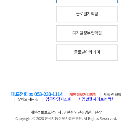
글로벌기획팀
디지털정부협력팀
글로벌아카데미
대표전화 ☏ 053-230-1114
개인정보처리방침
저작권 정책
업무담당자조회
사업별웹사이트연락처
찾아오시는 길
개인정보보호책임자 : 양현수 안전경영관리단장
Copyright © 2020 한국지능정보사회진흥원. All Rights Reserved.