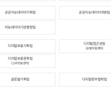
공공지능데이터기획팀
공공지능데이터개방팀
지능데이터기반행정팀
디지털접근성팀
디지털포용기획팀
(손말이음센터)
디지털포용문화팀
(스마트쉼센터)
글로벌기획팀
디지털정부협력팀