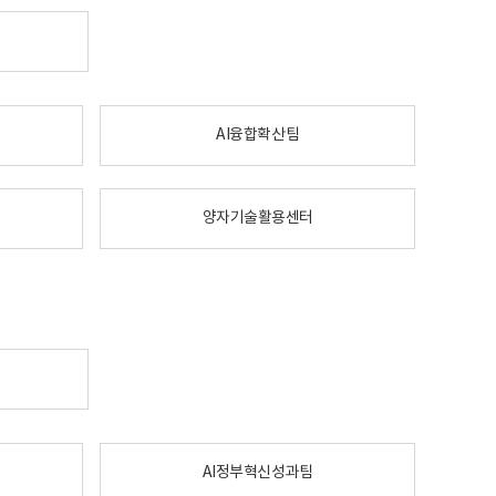
AI융합확산팀
양자기술활용센터
AI정부혁신성과팀