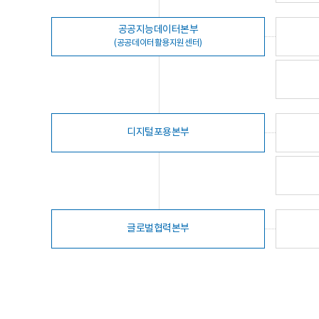
공공지능데이터본부
(공공데이터활용지원센터)
디지털포용본부
글로벌협력본부