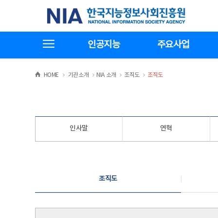
본
전
한국지능정보사회진흥원
문
체
바
메
로
뉴
가
바
전체메뉴보기
기
로
인공지능
주요사업
가
기
>
>
>
>
HOME
기관소개
NIA 소개
조직도
조직도
인사말
연혁
조직도
조직도
조직도