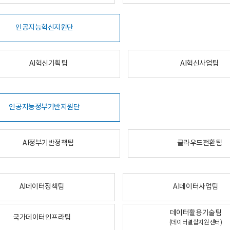
인공지능혁신지원단
AI혁신기획팀
AI혁신사업팀
인공지능정부기반지원단
AI정부기반정책팀
클라우드전환팀
AI데이터정책팀
AI데이터사업팀
데이터활용기술팀
국가데이터인프라팀
(데이터결합지원센터)