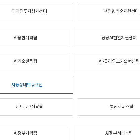
디지털투자성과센터
책임형기술지원센터
AI융합기획팀
공공AI전환지원센터
AI기술전략팀
AI-클라우드기술혁신팀
지능형네트워크단
네트워크전략팀
통신서비스팀
AI정부기획팀
AI정부서비스팀