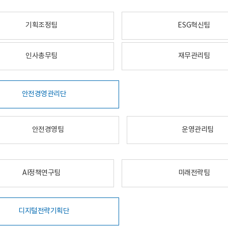
기획조정팀
ESG혁신팀
인사총무팀
재무관리팀
안전경영관리단
안전경영팀
운영관리팀
AI정책연구팀
미래전략팀
디지털전략기획단