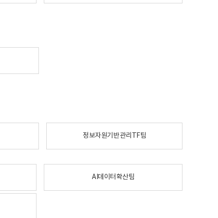
정보자원기반관리TF팀
AI데이터확산팀