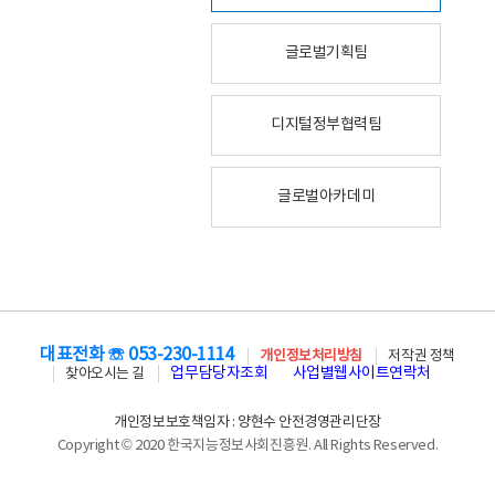
글로벌기획팀
디지털정부협력팀
글로벌아카데미
대표전화 ☏ 053-230-1114
개인정보처리방침
저작권 정책
업무담당자조회
사업별웹사이트연락처
찾아오시는 길
개인정보보호책임자 : 양현수 안전경영관리단장
Copyright © 2020 한국지능정보사회진흥원. All Rights Reserved.