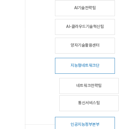
AI기술전략팀
AI-클라우드기술혁신팀
양자기술활용센터
지능형네트워크단
네트워크전략팀
통신서비스팀
인공지능정부본부