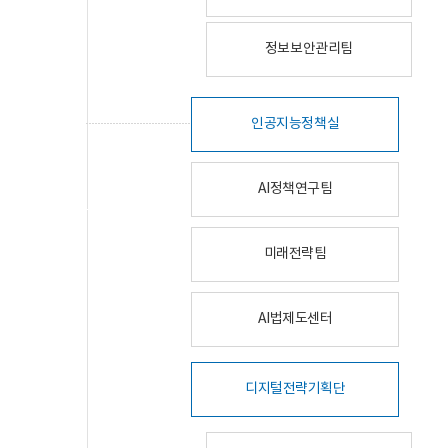
정보보안관리팀
인공지능정책실
AI정책연구팀
미래전략팀
AI법제도센터
디지털전략기획단