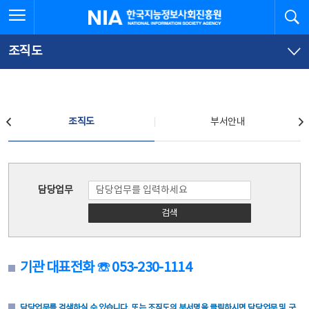
본
전
전체메뉴 열기
검
한국지능정보사회진흥원
문
체
바
메
로
뉴
가
바
조직도
기
로
가
기
조직도
조직도
부서안내
조직도
담당업무
검색
기관 대표전화 ☏ 053-230-1114
담당업무를 검색하실 수 있습니다. 또는 조직도의 부서명을 클릭하시면 담당업무 및 구