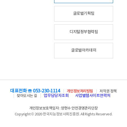
글로벌기획팀
디지털정부협력팀
글로벌아카데미
대표전화 ☏ 053-230-1114
개인정보처리방침
저작권 정책
업무담당자조회
사업별웹사이트연락처
찾아오시는 길
개인정보보호책임자 : 양현수 안전경영관리단장
Copyright © 2020 한국지능정보사회진흥원. All Rights Reserved.