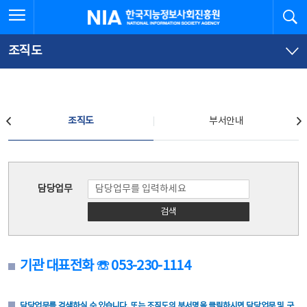
본
전
전체메뉴 열기
검
한국지능정보사회진흥원
문
체
바
메
로
뉴
가
바
조직도
기
로
가
기
조직도
조직도
부서안내
조직도
담당업무
검색
기관 대표전화 ☏ 053-230-1114
담당업무를 검색하실 수 있습니다. 또는 조직도의 부서명을 클릭하시면 담당업무 및 구