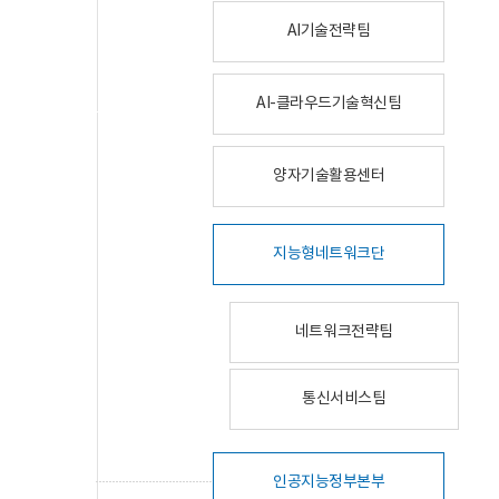
AI기술전략팀
AI-클라우드기술혁신팀
양자기술활용센터
지능형네트워크단
네트워크전략팀
통신서비스팀
인공지능정부본부