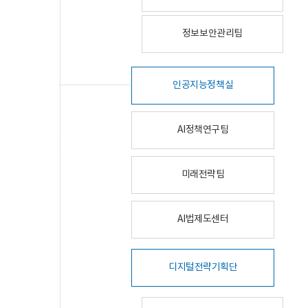
정보보안관리팀
인공지능정책실
AI정책연구팀
미래전략팀
AI법제도센터
디지털전략기획단