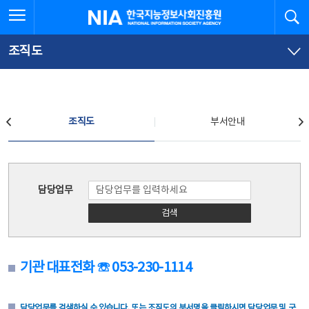
본
전
전체메뉴 열기
검
한국지능정보사회진흥원
문
체
바
메
로
뉴
가
바
조직도
기
로
가
기
조직도
조직도
부서안내
조직도
담당업무
검색
기관 대표전화 ☏ 053-230-1114
담당업무를 검색하실 수 있습니다. 또는 조직도의 부서명을 클릭하시면 담당업무 및 구