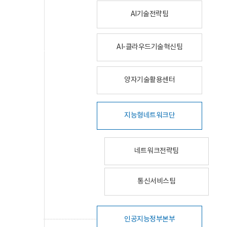
AI기술전략팀
AI-클라우드기술혁신팀
양자기술활용센터
지능형네트워크단
네트워크전략팀
통신서비스팀
인공지능정부본부