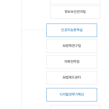
정보보안관리팀
인공지능정책실
AI정책연구팀
미래전략팀
AI법제도센터
디지털전략기획단