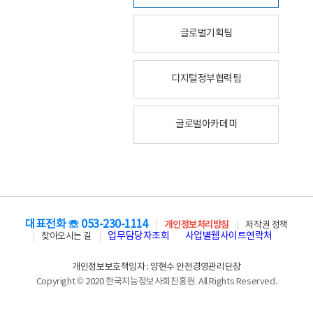
글로벌기획팀
디지털정부협력팀
글로벌아카데미
대표전화 ☏ 053-230-1114
개인정보처리방침
저작권 정책
업무담당자조회
사업별웹사이트연락처
찾아오시는 길
개인정보보호책임자 : 양현수 안전경영관리단장
Copyright © 2020 한국지능정보사회진흥원. All Rights Reserved.