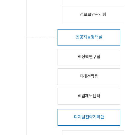
정보보안관리팀
인공지능정책실
AI정책연구팀
미래전략팀
AI법제도센터
디지털전략기획단