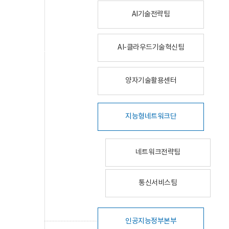
AI기술전략팀
AI-클라우드기술혁신팀
양자기술활용센터
지능형네트워크단
네트워크전략팀
통신서비스팀
인공지능정부본부