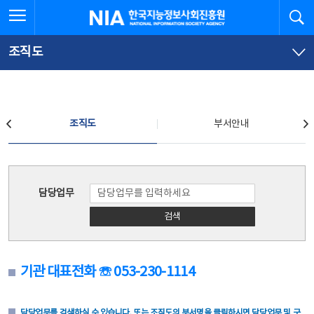
본
전
전체메뉴 열기
검
한국지능정보사회진흥원
문
체
바
메
로
뉴
가
바
조직도
기
로
가
기
조직도
조직도
부서안내
조직도
담당업무
검색
기관 대표전화 ☏ 053-230-1114
담당업무를 검색하실 수 있습니다. 또는 조직도의 부서명을 클릭하시면 담당업무 및 구