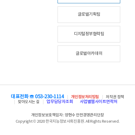
글로벌기획팀
디지털정부협력팀
글로벌아카데미
대표전화 ☏ 053-230-1114
개인정보처리방침
저작권 정책
업무담당자조회
사업별웹사이트연락처
찾아오시는 길
개인정보보호책임자 : 양현수 안전경영관리단장
Copyright © 2020 한국지능정보사회진흥원. All Rights Reserved.