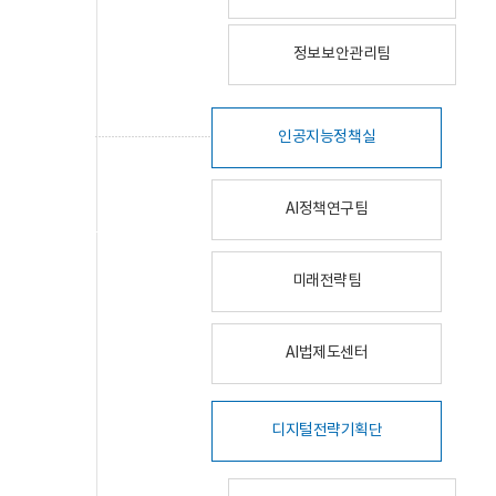
정보보안관리팀
인공지능정책실
AI정책연구팀
미래전략팀
AI법제도센터
디지털전략기획단