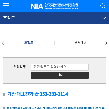
본
전
전체메뉴 열기
검
한국지능정보사회진흥원
문
체
바
메
로
뉴
가
바
조직도
기
로
가
기
조직도
조직도
부서안내
조직도
담당업무
검색
기관 대표전화 ☏ 053-230-1114
담당업무를 검색하실 수 있습니다. 또는 조직도의 부서명을 클릭하시면 담당업무 및 구