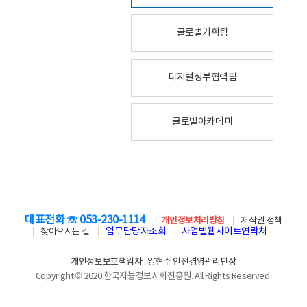
글로벌기획팀
디지털정부협력팀
글로벌아카데미
대표전화 ☏ 053-230-1114
개인정보처리방침
저작권 정책
업무담당자조회
사업별웹사이트연락처
찾아오시는 길
개인정보보호책임자 : 양현수 안전경영관리단장
Copyright © 2020 한국지능정보사회진흥원. All Rights Reserved.