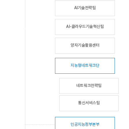
AI기술전략팀
AI-클라우드기술혁신팀
양자기술활용센터
지능형네트워크단
네트워크전략팀
통신서비스팀
인공지능정부본부