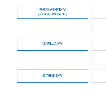
공공지능데이터본부
(공공데이터활용지원센터)
디지털포용본부
글로벌협력본부