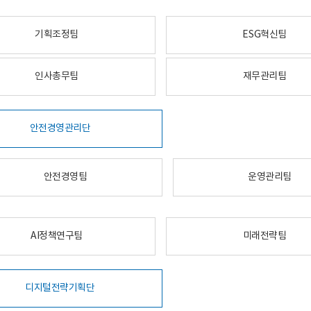
기획조정팀
ESG혁신팀
인사총무팀
재무관리팀
안전경영관리단
안전경영팀
운영관리팀
AI정책연구팀
미래전략팀
디지털전략기획단