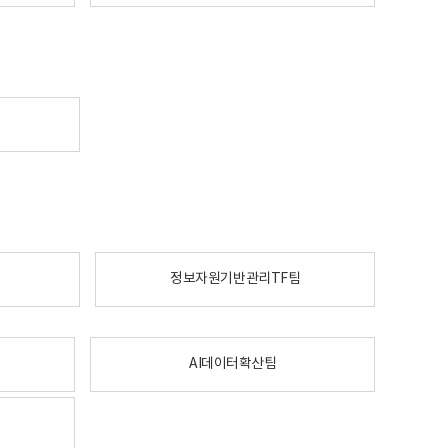
정보자원기반관리TF팀
AI데이터확산팀