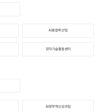
AI융합확산팀
양자기술활용센터
AI정부혁신성과팀