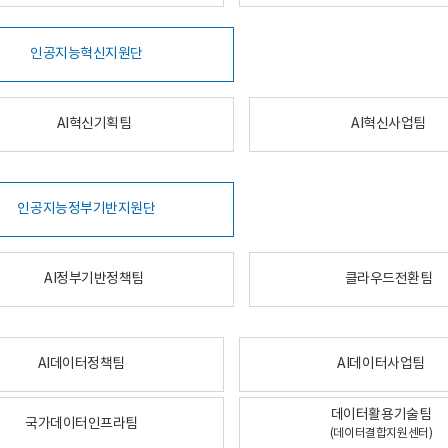
인공지능혁신지원단
AI혁신기획팀
AI혁신사업팀
인공지능정부기반지원단
AI정부기반정책팀
클라우드전환팀
AI데이터정책팀
AI데이터사업팀
데이터활용기술팀
국가데이터인프라팀
(데이터결합지원센터)