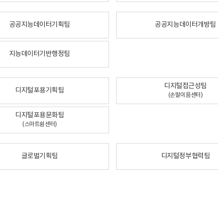
공공지능데이터기획팀
공공지능데이터개방팀
지능데이터기반행정팀
디지털접근성팀
디지털포용기획팀
(손말이음센터)
디지털포용문화팀
(스마트쉼센터)
글로벌기획팀
디지털정부협력팀