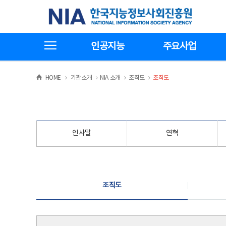
본
전
한국지능정보사회진흥원
문
체
바
메
로
뉴
가
바
전체메뉴보기
기
로
인공지능
주요사업
가
기
>
>
>
>
HOME
기관소개
NIA 소개
조직도
조직도
인사말
연혁
조직도
조직도
조직도