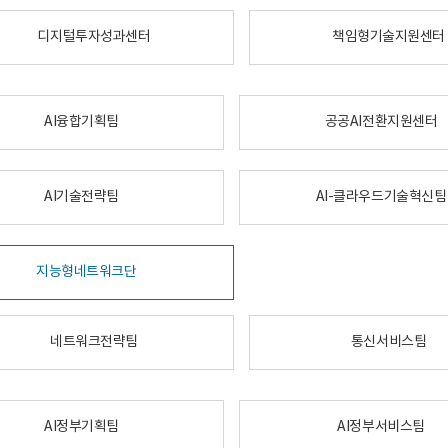
디지털투자성과센터
책임형기술지원센터
AI융합기획팀
공공AI전환지원센터
AI기술전략팀
AI-클라우드기술혁신팀
지능형네트워크단
네트워크전략팀
통신서비스팀
AI정부기획팀
AI정부서비스팀