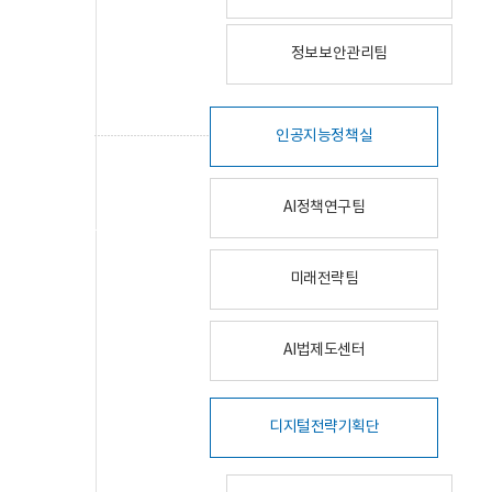
정보보안관리팀
인공지능정책실
AI정책연구팀
미래전략팀
AI법제도센터
디지털전략기획단