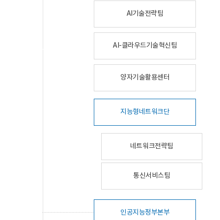
AI기술전략팀
AI-클라우드기술혁신팀
양자기술활용센터
지능형네트워크단
네트워크전략팀
통신서비스팀
인공지능정부본부