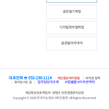
글로벌기획팀
디지털정부협력팀
글로벌아카데미
대표전화 ☏ 053-230-1114
개인정보처리방침
저작권 정책
업무담당자조회
사업별웹사이트연락처
찾아오시는 길
개인정보보호책임자 : 양현수 안전경영관리단장
Copyright © 2020 한국지능정보사회진흥원. All Rights Reserved.