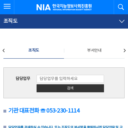
본
전
전체메뉴 열기
검
한국지능정보사회진흥원
문
체
바
메
로
뉴
가
바
조직도
기
로
가
기
조직도
조직도
부서안내
조직도
담당업무
검색
기관 대표전화 ☏ 053-230-1114
담당업무를 검색하실 수 있습니다. 또는 조직도의 부서명을 클릭하시면 담당업무 및 구