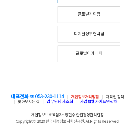
글로벌기획팀
디지털정부협력팀
글로벌아카데미
대표전화 ☏ 053-230-1114
개인정보처리방침
저작권 정책
업무담당자조회
사업별웹사이트연락처
찾아오시는 길
개인정보보호책임자 : 양현수 안전경영관리단장
Copyright © 2020 한국지능정보사회진흥원. All Rights Reserved.