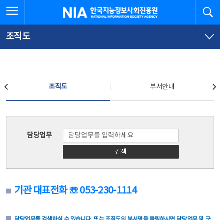
본
전
전체메뉴 열기
검
한국지능정보사회진흥원
문
체
바
메
로
뉴
가
바
조직도
기
로
가
기
조직도
조직도
부서안내
조직도
담당업무
검색
기관 대표전화 ☏ 053-230-1114
담당업무를 검색하실 수 있습니다. 또는 조직도의 부서명을 클릭하시면 담당업무 및 구