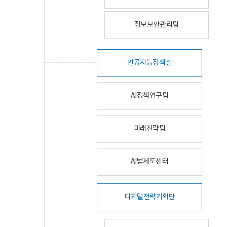
정보보안관리팀
인공지능정책실
AI정책연구팀
미래전략팀
AI법제도센터
디지털전략기획단