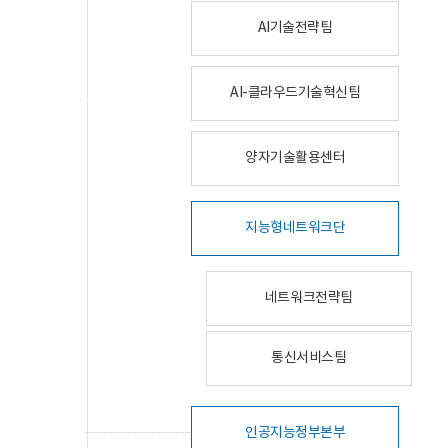
AI기술전략팀
AI-클라우드기술혁신팀
양자기술활용센터
지능형네트워크단
네트워크전략팀
통신서비스팀
인공지능정부본부