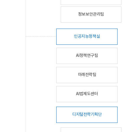
정보보안관리팀
인공지능정책실
AI정책연구팀
미래전략팀
AI법제도센터
디지털전략기획단