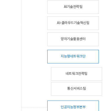
AI기술전략팀
AI-클라우드기술혁신팀
양자기술활용센터
지능형네트워크단
네트워크전략팀
통신서비스팀
인공지능정부본부