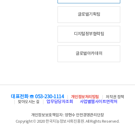
글로벌기획팀
디지털정부협력팀
글로벌아카데미
대표전화 ☏ 053-230-1114
개인정보처리방침
저작권 정책
업무담당자조회
사업별웹사이트연락처
찾아오시는 길
개인정보보호책임자 : 양현수 안전경영관리단장
Copyright © 2020 한국지능정보사회진흥원. All Rights Reserved.