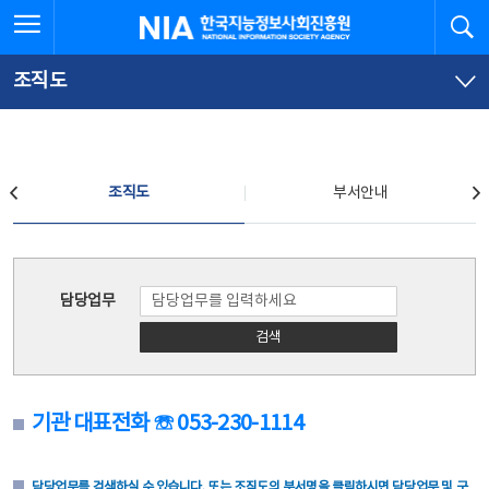
본
전
전체메뉴 열기
검
한국지능정보사회진흥원
문
체
바
메
로
뉴
가
바
조직도
기
로
가
기
조직도
조직도
부서안내
조직도
담당업무
검색
기관 대표전화 ☏ 053-230-1114
담당업무를 검색하실 수 있습니다. 또는 조직도의 부서명을 클릭하시면 담당업무 및 구