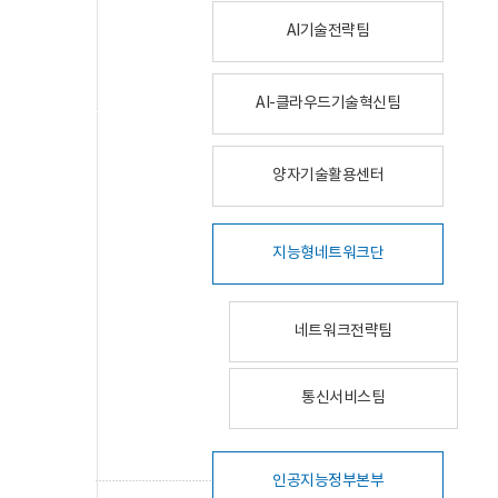
AI기술전략팀
AI-클라우드기술혁신팀
양자기술활용센터
지능형네트워크단
네트워크전략팀
통신서비스팀
인공지능정부본부