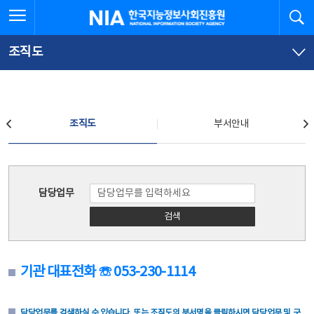
본
전
전체메뉴 열기
검
한국지능정보사회진흥원
문
체
바
메
로
뉴
가
바
조직도
기
로
가
기
조직도
조직도
부서안내
조직도
담당업무
검색
기관 대표전화 ☏ 053-230-1114
담당업무를 검색하실 수 있습니다. 또는 조직도의 부서명을 클릭하시면 담당업무 및 구