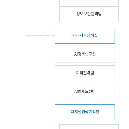
정보보안관리팀
인공지능정책실
AI정책연구팀
미래전략팀
AI법제도센터
디지털전략기획단