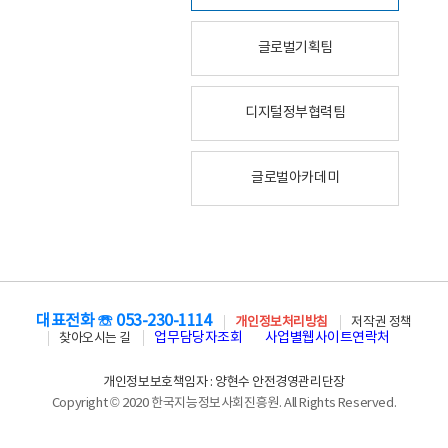
글로벌기획팀
디지털정부협력팀
글로벌아카데미
대표전화 ☏ 053-230-1114
개인정보처리방침
저작권 정책
업무담당자조회
사업별웹사이트연락처
찾아오시는 길
개인정보보호책임자 : 양현수 안전경영관리단장
Copyright © 2020 한국지능정보사회진흥원. All Rights Reserved.