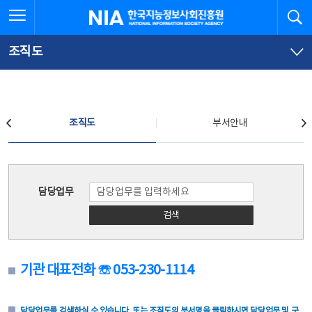
본
전
전체메뉴 열기
검
한국지능정보사회진흥원
문
체
바
메
로
뉴
가
바
조직도
기
로
가
기
조직도
조직도
부서안내
조직도
담당업무
검색
기관 대표전화 ☏ 053-230-1114
담당업무를 검색하실 수 있습니다. 또는 조직도의 부서명을 클릭하시면 담당업무 및 구