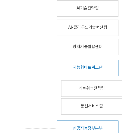
AI기술전략팀
AI-클라우드기술혁신팀
양자기술활용센터
지능형네트워크단
네트워크전략팀
통신서비스팀
인공지능정부본부