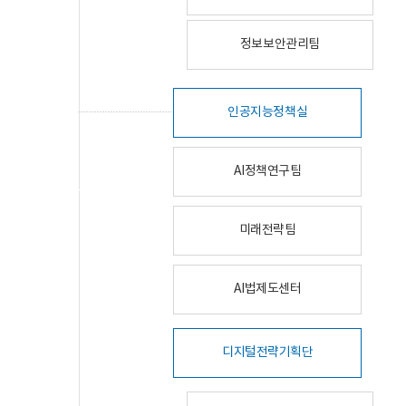
정보보안관리팀
인공지능정책실
AI정책연구팀
미래전략팀
AI법제도센터
디지털전략기획단