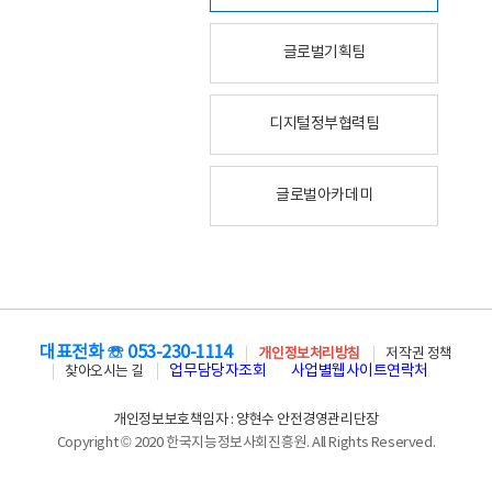
글로벌기획팀
디지털정부협력팀
글로벌아카데미
대표전화 ☏ 053-230-1114
개인정보처리방침
저작권 정책
업무담당자조회
사업별웹사이트연락처
찾아오시는 길
개인정보보호책임자 : 양현수 안전경영관리단장
Copyright © 2020 한국지능정보사회진흥원. All Rights Reserved.