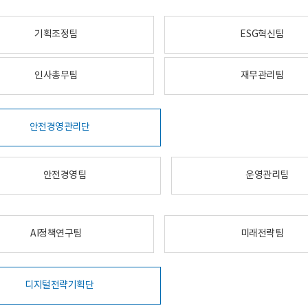
기획조정팀
ESG혁신팀
인사총무팀
재무관리팀
안전경영관리단
안전경영팀
운영관리팀
AI정책연구팀
미래전략팀
디지털전략기획단