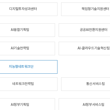
디지털투자성과센터
책임형기술지원센터
AI융합기획팀
공공AI전환지원센터
AI기술전략팀
AI-클라우드기술혁신팀
지능형네트워크단
네트워크전략팀
통신서비스팀
AI정부기획팀
AI정부서비스팀