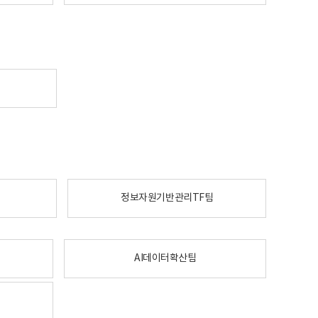
정보자원기반관리TF팀
AI데이터확산팀