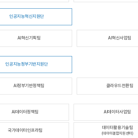
인공지능혁신지원단
AI혁신기획팀
AI혁신사업팀
인공지능정부기반지원단
AI정부기반정책팀
클라우드전환팀
AI데이터정책팀
AI데이터사업팀
데이터활용기술팀
국가데이터인프라팀
(데이터결합지원센터)