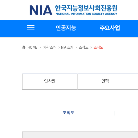
본
전
한국지능정보사회진흥원
문
체
바
메
로
뉴
가
바
전체메뉴보기
기
로
인공지능
주요사업
가
기
>
>
>
>
HOME
기관소개
NIA 소개
조직도
조직도
인사말
연혁
조직도
조직도
조직도