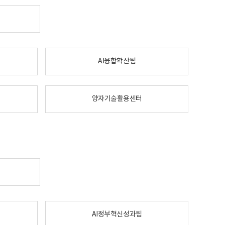
AI융합확산팀
양자기술활용센터
AI정부혁신성과팀