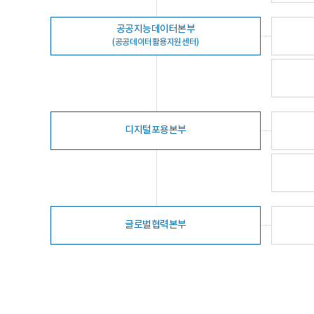
공공지능데이터본부
(공공데이터활용지원센터)
디지털포용본부
글로벌협력본부