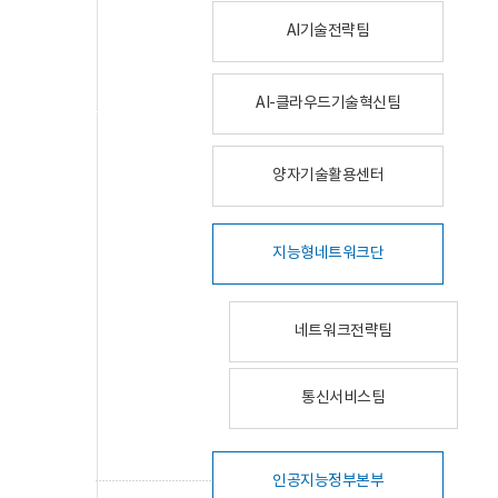
AI기술전략팀
AI-클라우드기술혁신팀
양자기술활용센터
지능형네트워크단
네트워크전략팀
통신서비스팀
인공지능정부본부