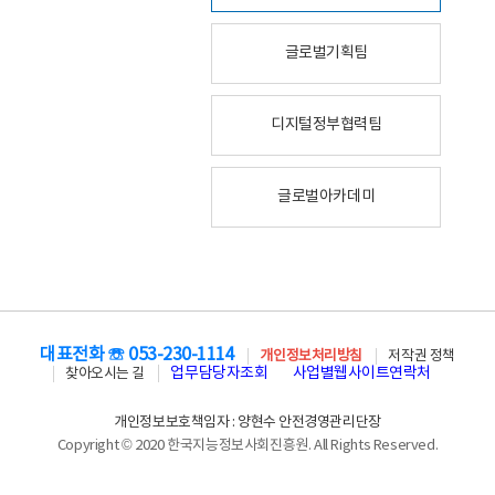
글로벌기획팀
디지털정부협력팀
글로벌아카데미
대표전화 ☏ 053-230-1114
개인정보처리방침
저작권 정책
업무담당자조회
사업별웹사이트연락처
찾아오시는 길
개인정보보호책임자 : 양현수 안전경영관리단장
Copyright © 2020 한국지능정보사회진흥원. All Rights Reserved.