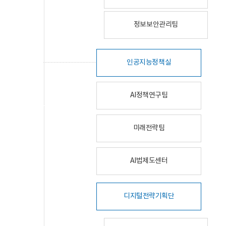
정보보안관리팀
인공지능정책실
AI정책연구팀
미래전략팀
AI법제도센터
디지털전략기획단