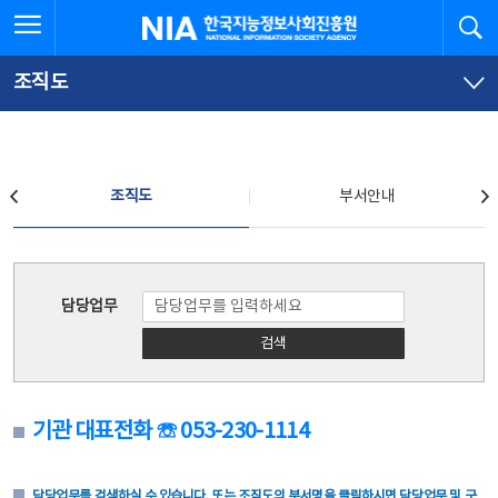
본
전
전체메뉴 열기
검
한국지능정보사회진흥원
문
체
바
메
로
뉴
가
바
조직도
기
로
가
기
조직도
조직도
부서안내
조직도
담당업무
검색
기관 대표전화 ☏ 053-230-1114
담당업무를 검색하실 수 있습니다. 또는 조직도의 부서명을 클릭하시면 담당업무 및 구