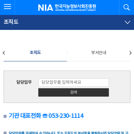
본
전
전체메뉴 열기
검
한국지능정보사회진흥원
문
체
바
메
로
뉴
가
바
조직도
기
로
가
기
조직도
조직도
부서안내
조직도
담당업무
검색
기관 대표전화 ☏ 053-230-1114
담당업무를 검색하실 수 있습니다. 또는 조직도의 부서명을 클릭하시면 담당업무 및 구