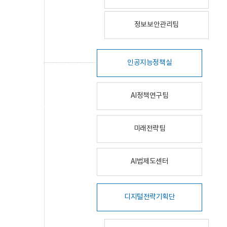
정보보안관리팀
인공지능정책실
AI정책연구팀
미래전략팀
AI법제도센터
디지털전략기획단