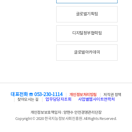
글로벌기획팀
디지털정부협력팀
글로벌아카데미
대표전화 ☏ 053-230-1114
개인정보처리방침
저작권 정책
업무담당자조회
사업별웹사이트연락처
찾아오시는 길
개인정보보호책임자 : 양현수 안전경영관리단장
Copyright © 2020 한국지능정보사회진흥원. All Rights Reserved.