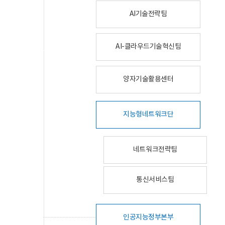
AI기술전략팀
AI-클라우드기술혁신팀
양자기술활용센터
지능형네트워크단
네트워크전략팀
통신서비스팀
인공지능정부본부