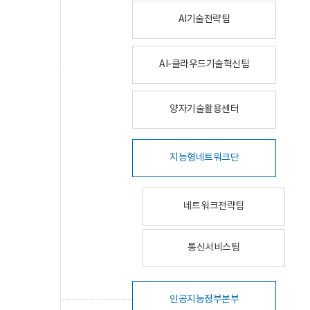
AI기술전략팀
AI-클라우드기술혁신팀
양자기술활용센터
지능형네트워크단
네트워크전략팀
통신서비스팀
인공지능정부본부