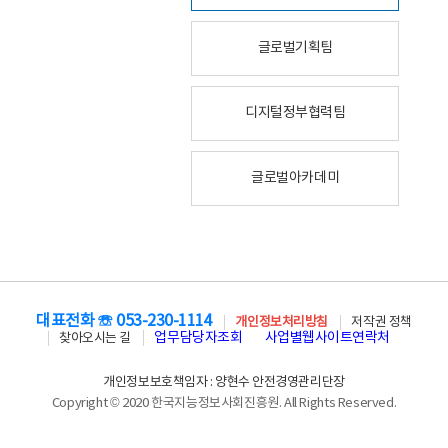
글로벌기획팀
디지털정부협력팀
글로벌아카데미
대표전화 ☏ 053-230-1114
개인정보처리방침
저작권 정책
업무담당자조회
사업별웹사이트연락처
찾아오시는 길
개인정보보호책임자 : 양현수 안전경영관리단장
Copyright © 2020 한국지능정보사회진흥원. All Rights Reserved.