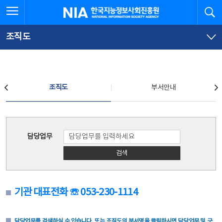
본
전
전체메뉴 열기
검
한국지능정보사회진흥원
문
체
바
메
로
뉴
가
바
조직도
기
로
가
기
조직도
조직도
부서안내
조직도
담당업무
검색
기관 대표전화 ☏ 053-230-1114
담당업무를 검색하실 수 있습니다. 또는 조직도의 부서명을 클릭하시면 담당업무 및 구