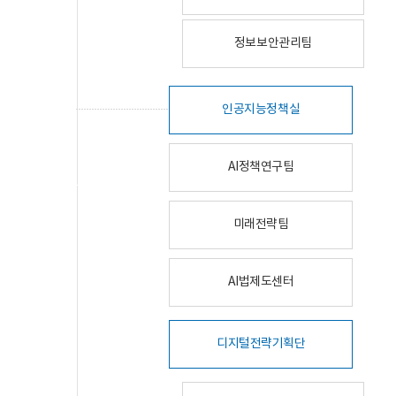
정보보안관리팀
인공지능정책실
AI정책연구팀
미래전략팀
AI법제도센터
디지털전략기획단