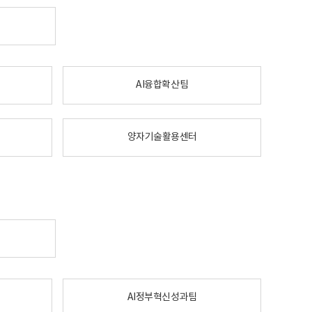
AI융합확산팀
양자기술활용센터
AI정부혁신성과팀