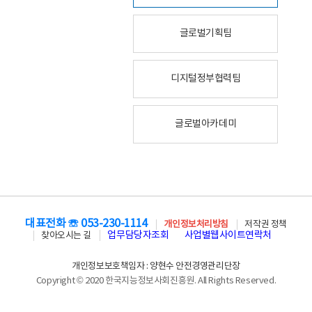
글로벌기획팀
디지털정부협력팀
글로벌아카데미
대표전화 ☏ 053-230-1114
개인정보처리방침
저작권 정책
업무담당자조회
사업별웹사이트연락처
찾아오시는 길
개인정보보호책임자 : 양현수 안전경영관리단장
Copyright © 2020 한국지능정보사회진흥원. All Rights Reserved.