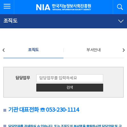
본
전
전체메뉴 열기
검
한국지능정보사회진흥원
문
체
바
메
로
뉴
가
바
조직도
기
로
가
기
조직도
조직도
부서안내
조직도
담당업무
검색
기관 대표전화 ☏ 053-230-1114
담당업무를 검색하실 수 있습니다. 또는 조직도의 부서명을 클릭하시면 담당업무 및 구