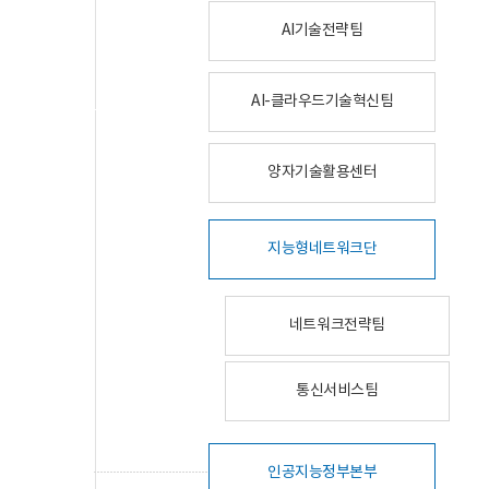
AI기술전략팀
AI-클라우드기술혁신팀
양자기술활용센터
지능형네트워크단
네트워크전략팀
통신서비스팀
인공지능정부본부