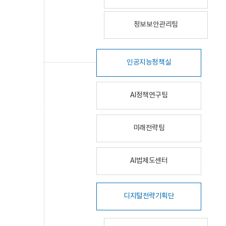
정보보안관리팀
인공지능정책실
AI정책연구팀
미래전략팀
AI법제도센터
디지털전략기획단