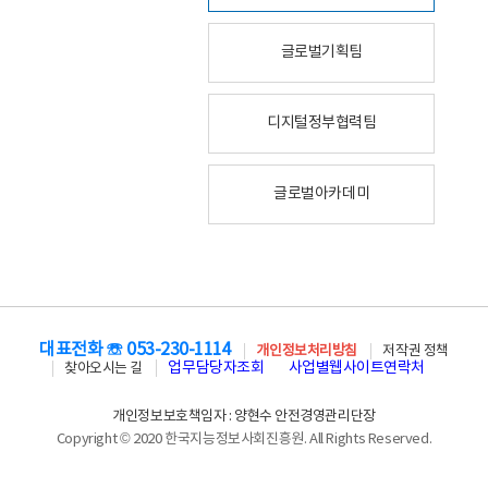
글로벌기획팀
디지털정부협력팀
글로벌아카데미
대표전화 ☏ 053-230-1114
개인정보처리방침
저작권 정책
업무담당자조회
사업별웹사이트연락처
찾아오시는 길
개인정보보호책임자 : 양현수 안전경영관리단장
Copyright © 2020 한국지능정보사회진흥원. All Rights Reserved.