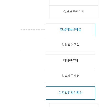
정보보안관리팀
인공지능정책실
AI정책연구팀
미래전략팀
AI법제도센터
디지털전략기획단