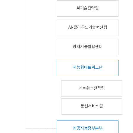
AI기술전략팀
AI-클라우드기술혁신팀
양자기술활용센터
지능형네트워크단
네트워크전략팀
통신서비스팀
인공지능정부본부