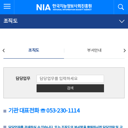
본
전
전체메뉴 열기
검
한국지능정보사회진흥원
문
체
바
메
로
뉴
가
바
조직도
기
로
가
기
조직도
조직도
부서안내
조직도
담당업무
검색
기관 대표전화 ☏ 053-230-1114
담당업무를 검색하실 수 있습니다. 또는 조직도의 부서명을 클릭하시면 담당업무 및 구