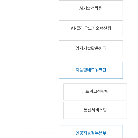
AI기술전략팀
AI-클라우드기술혁신팀
양자기술활용센터
지능형네트워크단
네트워크전략팀
통신서비스팀
인공지능정부본부