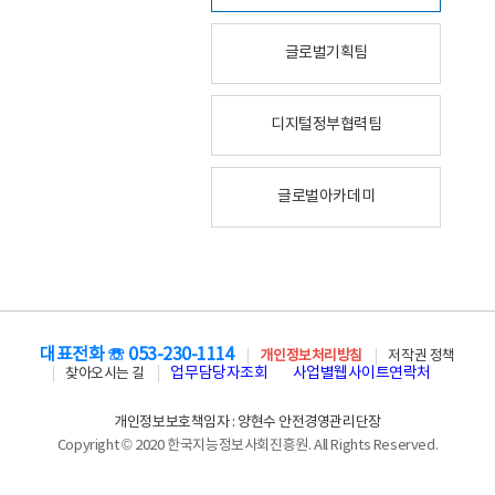
글로벌기획팀
디지털정부협력팀
글로벌아카데미
대표전화 ☏ 053-230-1114
개인정보처리방침
저작권 정책
업무담당자조회
사업별웹사이트연락처
찾아오시는 길
개인정보보호책임자 : 양현수 안전경영관리단장
Copyright © 2020 한국지능정보사회진흥원. All Rights Reserved.