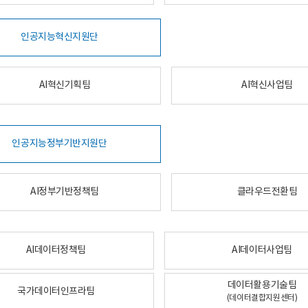
인공지능혁신지원단
AI혁신기획팀
AI혁신사업팀
인공지능정부기반지원단
AI정부기반정책팀
클라우드전환팀
AI데이터정책팀
AI데이터사업팀
데이터활용기술팀
국가데이터인프라팀
(데이터결합지원센터)