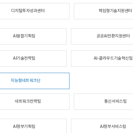
디지털투자성과센터
책임형기술지원센터
AI융합기획팀
공공AI전환지원센터
AI기술전략팀
AI-클라우드기술혁신팀
지능형네트워크단
네트워크전략팀
통신서비스팀
AI정부기획팀
AI정부서비스팀