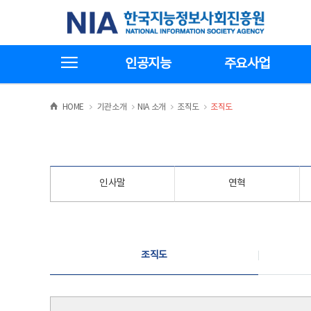
본
전
한국지능정보사회진흥원
문
체
바
메
로
뉴
가
바
전체메뉴보기
기
로
인공지능
주요사업
가
기
>
>
>
>
HOME
기관소개
NIA 소개
조직도
조직도
인사말
연혁
조직도
조직도
조직도