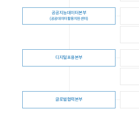
공공지능데이터본부
(공공데이터활용지원센터)
디지털포용본부
글로벌협력본부