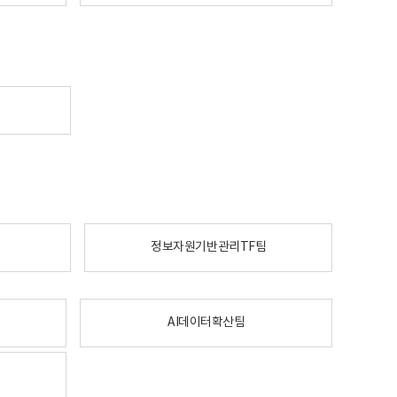
정보자원기반관리TF팀
AI데이터확산팀