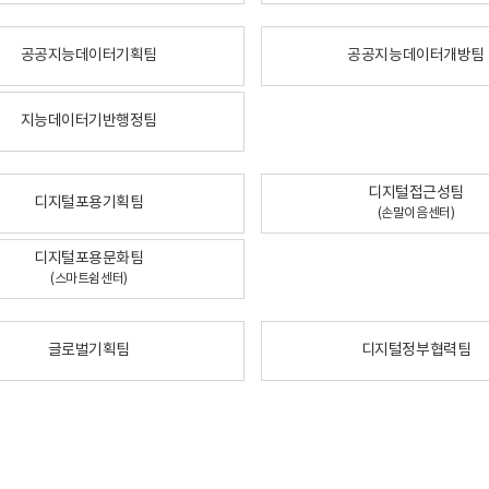
공공지능데이터기획팀
공공지능데이터개방팀
지능데이터기반행정팀
디지털접근성팀
디지털포용기획팀
(손말이음센터)
디지털포용문화팀
(스마트쉼센터)
글로벌기획팀
디지털정부협력팀