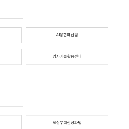
AI융합확산팀
양자기술활용센터
AI정부혁신성과팀