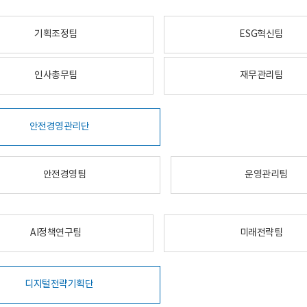
기획조정팀
ESG혁신팀
인사총무팀
재무관리팀
안전경영관리단
안전경영팀
운영관리팀
AI정책연구팀
미래전략팀
디지털전략기획단