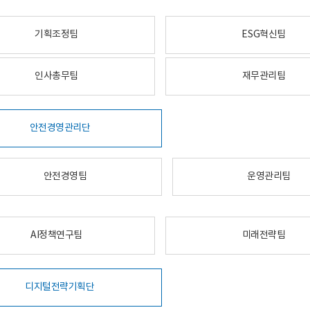
기획조정팀
ESG혁신팀
인사총무팀
재무관리팀
안전경영관리단
안전경영팀
운영관리팀
AI정책연구팀
미래전략팀
디지털전략기획단