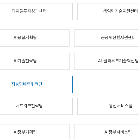
디지털투자성과센터
책임형기술지원센터
AI융합기획팀
공공AI전환지원센터
AI기술전략팀
AI-클라우드기술혁신팀
지능형네트워크단
네트워크전략팀
통신서비스팀
AI정부기획팀
AI정부서비스팀