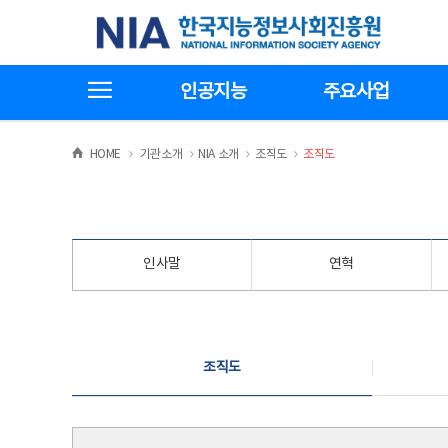
본
전
한국지능정보사회진흥원
문
체
바
메
로
뉴
가
바
전체메뉴보기
기
로
인공지능
주요사업
가
기
>
>
>
>
HOME
기관소개
NIA 소개
조직도
조직도
인사말
연혁
조직도
조직도
조직도