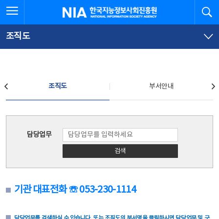
본
전
전체메뉴 열기
검
한국지능정보사회진흥원
문
체
바
메
로
뉴
가
바
조직도
기
로
가
기
조직도
조직도
부서안내
조직도
담당업무
검색
기관 대표전화 ☏ 053-230-1114
담당업무를 검색하실 수 있습니다. 또는 조직도의 부서명을 클릭하시면 담당업무 및 구