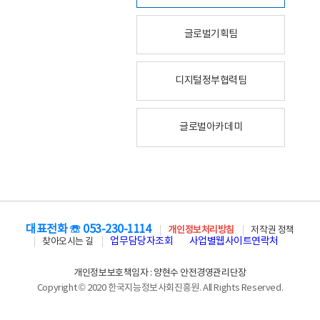
글로벌기획팀
디지털정부협력팀
글로벌아카데미
대표전화 ☏ 053-230-1114
개인정보처리방침
저작권 정책
업무담당자조회
사업별웹사이트연락처
찾아오시는 길
개인정보보호책임자 : 양현수 안전경영관리단장
Copyright © 2020 한국지능정보사회진흥원. All Rights Reserved.