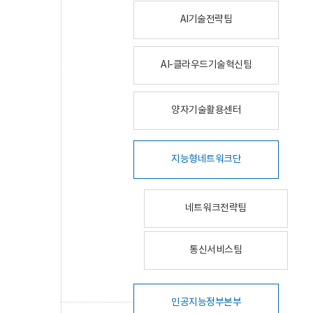
AI기술전략팀
AI-클라우드기술혁신팀
양자기술활용센터
지능형네트워크단
네트워크전략팀
통신서비스팀
인공지능정부본부