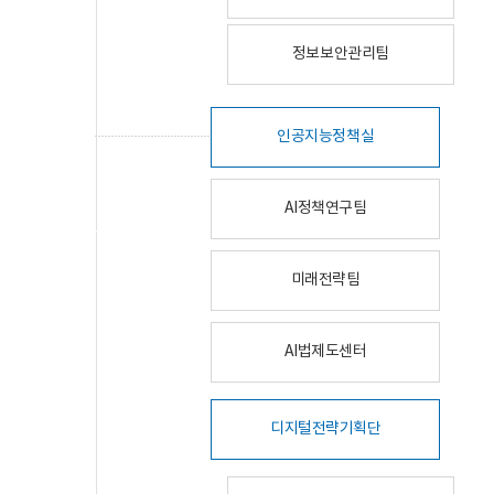
정보보안관리팀
인공지능정책실
AI정책연구팀
미래전략팀
AI법제도센터
디지털전략기획단