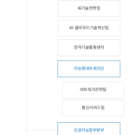
AI기술전략팀
AI-클라우드기술혁신팀
양자기술활용센터
지능형네트워크단
네트워크전략팀
통신서비스팀
인공지능정부본부