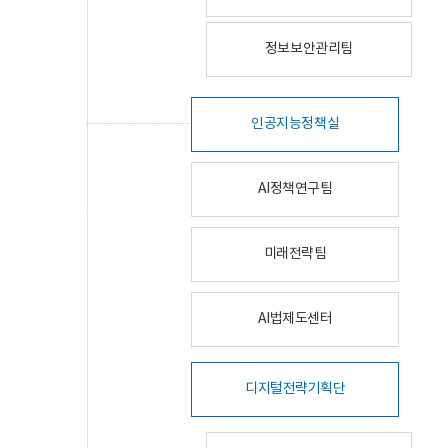
정보보안관리팀
인공지능정책실
AI정책연구팀
미래전략팀
AI법제도센터
디지털전략기획단