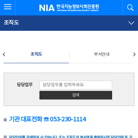
본
전
전체메뉴 열기
검
한국지능정보사회진흥원
문
체
바
메
로
뉴
가
바
조직도
기
로
가
기
조직도
조직도
부서안내
조직도
담당업무
검색
기관 대표전화 ☏ 053-230-1114
담당업무를 검색하실 수 있습니다. 또는 조직도의 부서명을 클릭하시면 담당업무 및 구