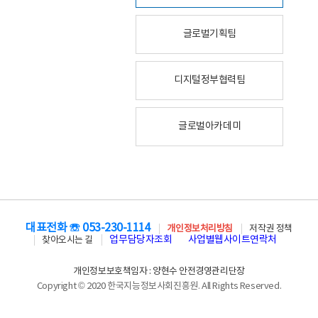
글로벌기획팀
디지털정부협력팀
글로벌아카데미
대표전화 ☏ 053-230-1114
개인정보처리방침
저작권 정책
업무담당자조회
사업별웹사이트연락처
찾아오시는 길
개인정보보호책임자 : 양현수 안전경영관리단장
Copyright © 2020 한국지능정보사회진흥원. All Rights Reserved.